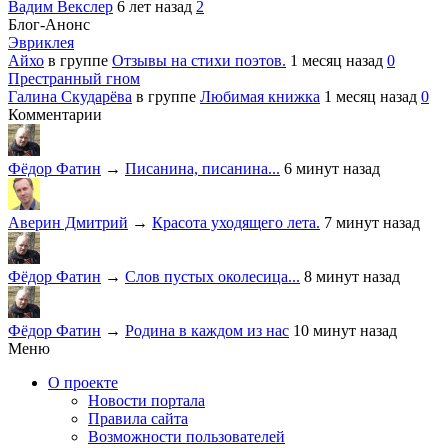
Вадим Векслер
6 лет назад
2
Блог-Анонс
Эвриклея
Айхо
в группе
Отзывы на стихи поэтов.
1 месяц назад
0
Престранный гном
Галина Скударёва
в группе
Любимая книжка
1 месяц назад
0
Комментарии
Фёдор Фатин
→
Писанина, писанина...
6 минут назад
Аверин Дмитрий
→
Красота уходящего лета.
7 минут назад
Фёдор Фатин
→
Слов пустых околесица...
8 минут назад
Фёдор Фатин
→
Родина в каждом из нас
10 минут назад
Меню
О проекте
Новости портала
Правила сайта
Возможности пользователей