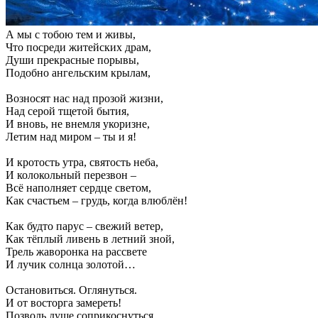
А мы с тобою тем и живы,
Что посреди житейских драм,
Души прекрасные порывы,
Подобно ангельским крылам,
Возносят нас над прозой жизни,
Над серой тщетой бытия,
И вновь, не внемля укоризне,
Летим над миром – ты и я!
И кротость утра, святость неба,
И колокольный перезвон –
Всё наполняет сердце светом,
Как счастьем – грудь, когда влюблён!
Как будто парус – свежий ветер,
Как тёплый ливень в летний зной,
Трель жаворонка на рассвете
И лучик солнца золотой…
Остановиться. Оглянуться.
И от восторга замереть!
Позволь душе соприкоснуться