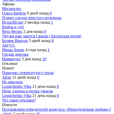
Афиша
Мегаполис
Ольга Брейль
9 дней назад
0
Плачет сердце простого мужчины
ИгнатИгнат
2 месяца назад
1
Берёза и дуб
Вета Фелис
2 дня назад
0
Друзья нам даются Свыше (Авторская песня)
Беляев Виктор
5 дней назад
6
Август.
Миша Зорин
4 года назад
1
Гордая девочка
Иммануил
3 дня назад
10
Отклики
Новое!
Парадокс отвергнутого тепла
Айхо
12 дней назад
0
Не ожидала
Lesnichenko Vika
21 день назад
0
Ночь длинна и полна ужасов
Lesnichenko Vika
21 день назад
0
Что такое отклики?
Новости
Поздравляем победителей конкурса «Неразделенная любовь»!
admin
7 дней назад
26