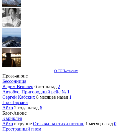
О ТОП-списках
Проза-анонс
Бессонница
Вадим Векслер
6 лет назад
2
Автобус. Пригородный рейс № 1
Сергей Кабских
8 месяцев назад
1
Про Тарзана
Айхо
2 года назад
6
Блог-Анонс
Эвриклея
Айхо
в группе
Отзывы на стихи поэтов.
1 месяц назад
0
Престранный гном