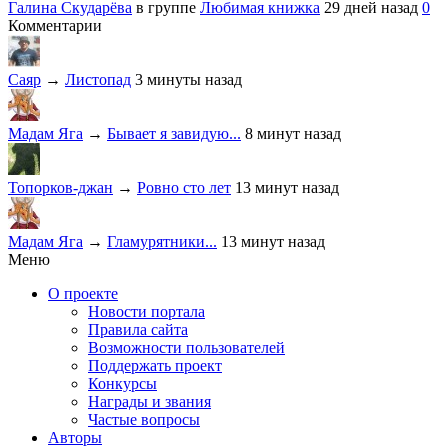
Галина Скударёва
в группе
Любимая книжка
29 дней назад
0
Комментарии
Саяр
→
Листопад
3 минуты назад
Мадам Яга
→
Бывает я завидую...
8 минут назад
Топорков-джан
→
Ровно сто лет
13 минут назад
Мадам Яга
→
Гламурятники...
13 минут назад
Меню
О проекте
Новости портала
Правила сайта
Возможности пользователей
Поддержать проект
Конкурсы
Награды и звания
Частые вопросы
Авторы