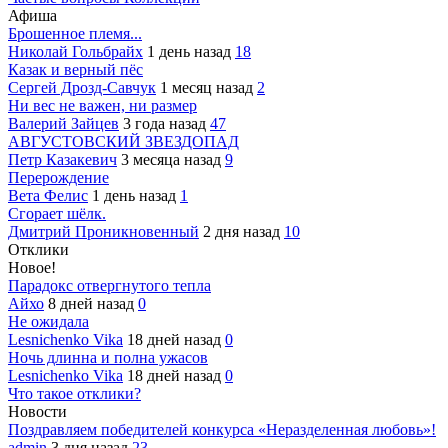
Афиша
Брошенное племя...
Николай Гольбрайх
1 день назад
18
Казак и верный пёс
Сергей Дрозд-Савчук
1 месяц назад
2
Ни вес не важен, ни размер
Валерий Зайцев
3 года назад
47
АВГУСТОВСКИЙ ЗВЕЗДОПАД
Петр Казакевич
3 месяца назад
9
Перерождение
Вета Фелис
1 день назад
1
Сгорает шёлк.
Дмитрий Проникновенный
2 дня назад
10
Отклики
Новое!
Парадокс отвергнутого тепла
Айхо
8 дней назад
0
Не ожидала
Lesnichenko Vika
18 дней назад
0
Ночь длинна и полна ужасов
Lesnichenko Vika
18 дней назад
0
Что такое отклики?
Новости
Поздравляем победителей конкурса «Неразделенная любовь»!
admin
3 дня назад
23