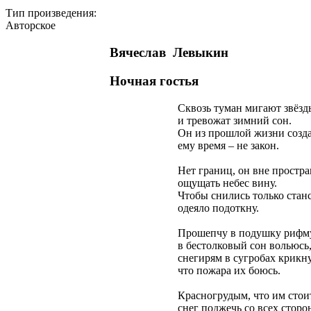
Тип произведения:
Авторское
Вячеслав Левыкин
Ночная гостья
Сквозь туман мигают звёзд
и тревожат зимний сон.
Он из прошлой жизни создан
ему время – не закон.
Нет границ, он вне пространс
ощущать небес вину.
Чтобы снились только станс
одеяло подоткну.
Прошепчу в подушку рифму
в бестолковый сон вольюсь
снегирям в сугробах крикну
что пожара их боюсь.
Красногрудым, что им стои
снег поджечь со всех сторон