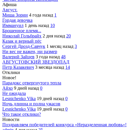
Афиша
Август.
Миша Зорин
4 года назад
1
Гордая девочка
Иммануил
1 день назад
10
Брошенное племя...
Николай Гольбрайх
2 дня назад
20
Казак и верный пёс
Сергей Дрозд-Савчук
1 месяц назад
3
Ни вес не важен, ни размер
Валерий Зайцев
3 года назад
48
АВГУСТОВСКИЙ ЗВЕЗДОПАД
Петр Казакевич
3 месяца назад
14
Отклики
Новое!
Парадокс отвергнутого тепла
Айхо
9 дней назад
0
Не ожидала
Lesnichenko Vika
19 дней назад
0
Ночь длинна и полна ужасов
Lesnichenko Vika
19 дней назад
0
Что такое отклики?
Новости
Поздравляем победителей конкурса «Неразделенная любовь»!
admin
4 дня назад
25