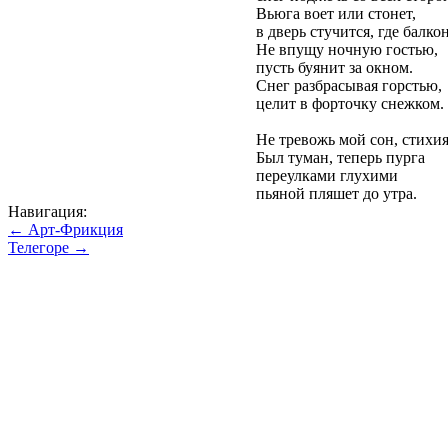
Вьюга воет или стонет,
в дверь стучится, где балкон
Не впущу ночную гостью,
пусть буянит за окном.
Снег разбрасывая горстью,
целит в форточку снежком.
Не тревожь мой сон, стихия
Был туман, теперь пурга
переулками глухими
пьяной пляшет до утра.
Навигация:
← Арт-Фрикция
Телегоре →