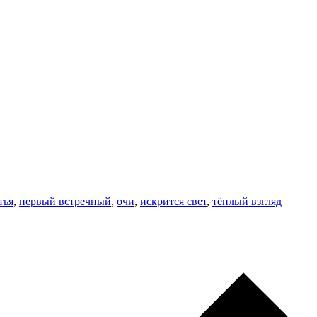
тья
,
первый встречный
,
очи
,
искрится свет
,
тёплый взгляд