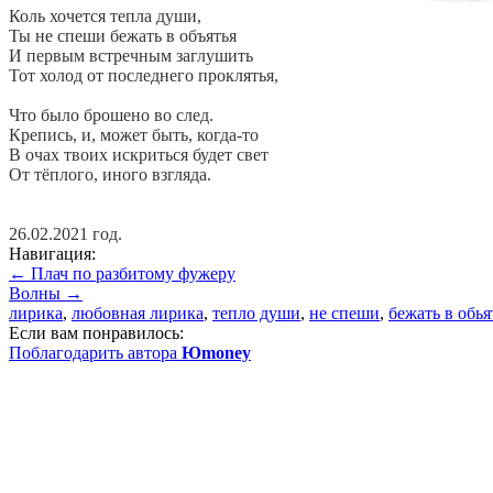
Коль хочется тепла души,
Ты не спеши бежать в объятья
И первым встречным заглушить
Тот холод от последнего проклятья,
Что было брошено во след.
Крепись, и, может быть, когда-то
В очах твоих искриться будет свет
От тёплого, иного взгляда.
26.02.2021 год.
Навигация:
← Плач по разбитому фужеру
Волны →
лирика
,
любовная лирика
,
тепло души
,
не спеши
,
бежать в обья
Если вам понравилось:
Поблагодарить автора
Юmoney