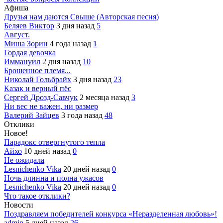
Афиша
Друзья нам даются Свыше (Авторская песня)
Беляев Виктор
3 дня назад
5
Август.
Миша Зорин
4 года назад
1
Гордая девочка
Иммануил
2 дня назад
10
Брошенное племя...
Николай Гольбрайх
3 дня назад
23
Казак и верный пёс
Сергей Дрозд-Савчук
2 месяца назад
3
Ни вес не важен, ни размер
Валерий Зайцев
3 года назад
48
Отклики
Новое!
Парадокс отвергнутого тепла
Айхо
10 дней назад
0
Не ожидала
Lesnichenko Vika
20 дней назад
0
Ночь длинна и полна ужасов
Lesnichenko Vika
20 дней назад
0
Что такое отклики?
Новости
Поздравляем победителей конкурса «Неразделенная любовь»!
admin
5 дней назад
26