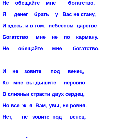
Не
обещайте
мне
богатство,
Я
денег
брать
у
Вас не стану,
И здесь, и в том,
небесном
царстве
Богатство
мне
не
по
карману.
Не
обещайте
мне
богатство.
И
не
зовите
под
венец,
Ко
мне
вы дышите
неровно
В слияньи страсти двух сердец,
Но все
ж
я
Вам, увы, не ровня.
Нет,
не
зовите
под
венец.