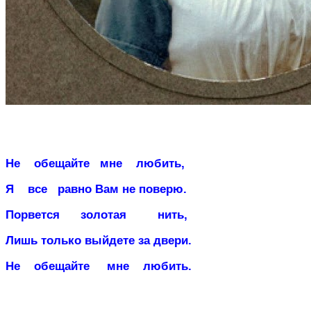
Не
обещайте
мне
любить,
Я
все
равно
Вам не поверю
.
Порвется
золотая
нить,
Лишь только выйдете за двери.
Не
обещайте
мне
любить.