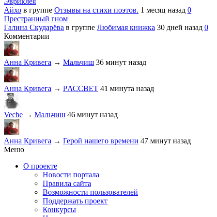
Эвриклея
Айхо
в группе
Отзывы на стихи поэтов.
1 месяц назад
0
Престранный гном
Галина Скударёва
в группе
Любимая книжка
30 дней назад
0
Комментарии
Анна Кривега
→
Мальчиш
36 минут назад
Анна Кривега
→
PАССВЕТ
41 минута назад
Veche
→
Мальчиш
46 минут назад
Анна Кривега
→
Герой нашего времени
47 минут назад
Меню
О проекте
Новости портала
Правила сайта
Возможности пользователей
Поддержать проект
Конкурсы