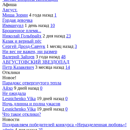
Афиша
Август.
Миша Зорин
4 года назад
1
Гордая девочка
Иммануил
1 день назад
10
Брошенное племя...
Николай Гольбрайх
2 дня назад
23
Казак и верный пёс
Сергей Дрозд-Савчук
1 месяц назад
3
Ни вес не важен, ни размер
Валерий Зайцев
3 года назад
48
АВГУСТОВСКИЙ ЗВЕЗДОПАД
Петр Казакевич
3 месяца назад
14
Отклики
Новое!
Парадокс отвергнутого тепла
Айхо
9 дней назад
0
Не ожидала
Lesnichenko Vika
19 дней назад
0
Ночь длинна и полна ужасов
Lesnichenko Vika
19 дней назад
0
Что такое отклики?
Новости
Поздравляем победителей конкурса «Неразделенная любовь»!
admin
4 дня назад
25