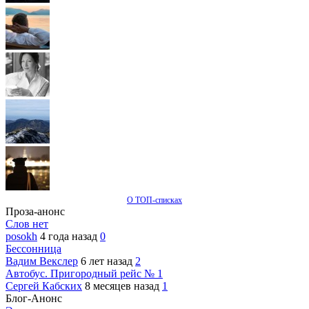
О ТОП-списках
Проза-анонс
Слов нет
posokh
4 года назад
0
Бессонница
Вадим Векслер
6 лет назад
2
Автобус. Пригородный рейс № 1
Сергей Кабских
8 месяцев назад
1
Блог-Анонс