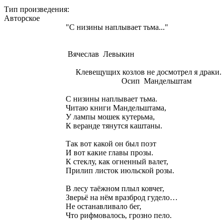
Тип произведения:
Авторское
"С низины наплывает тьма..."
Вячеслав Левыкин
Клевещущих козлов не досмотрел я драки.
Осип Мандельштам
С низины наплывает тьма.
Читаю книги Мандельштама,
У лампы мошек кутерьма,
К веранде тянутся каштаны.
Так вот какой он был поэт
И вот какие главы прозы.
К стеклу, как огненный валет,
Прилип листок июльской розы.
В лесу таёжном плыл ковчег,
Зверьё на нём вразброд гудело…
Не останавливало бег,
Что рифмовалось, грозно пело.