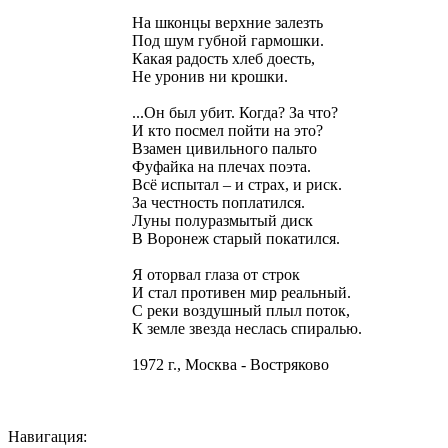
На шконцы верхние залезть
Под шум губной гармошки.
Какая радость хлеб доесть,
Не уронив ни крошки.
...Он был убит. Когда? За что?
И кто посмел пойти на это?
Взамен цивильного пальто
Фуфайка на плечах поэта.
Всё испытал – и страх, и риск.
За честность поплатился.
Луны полуразмытый диск
В Воронеж старый покатился.
Я оторвал глаза от строк
И стал противен мир реальный.
С реки воздушный плыл поток,
К земле звезда неслась спиралью.
1972 г., Москва - Востряково
Навигация: