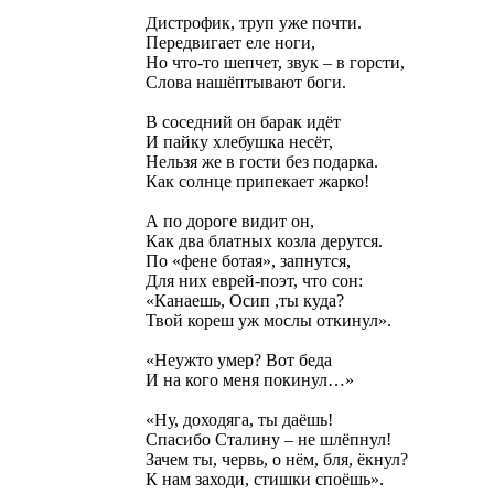
Дистрофик, труп уже почти.
Передвигает еле ноги,
Но что-то шепчет, звук – в горсти,
Слова нашёптывают боги.
В соседний он барак идёт
И пайку хлебушка несёт,
Нельзя же в гости без подарка.
Как солнце припекает жарко!
А по дороге видит он,
Как два блатных козла дерутся.
По «фене ботая», запнутся,
Для них еврей-поэт, что сон:
«Канаешь, Осип ,ты куда?
Твой кореш уж мослы откинул».
«Неужто умер? Вот беда
И на кого меня покинул…»
«Ну, доходяга, ты даёшь!
Спасибо Сталину – не шлёпнул!
Зачем ты, червь, о нём, бля, ёкнул?
К нам заходи, стишки споёшь».