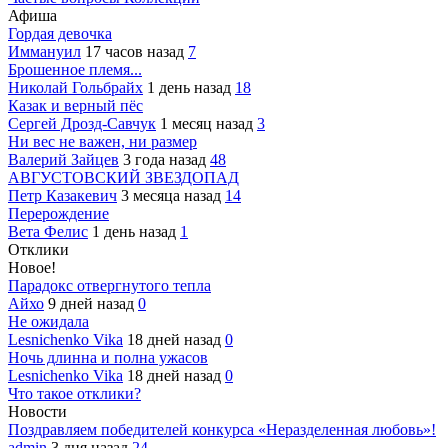
Афиша
Гордая девочка
Иммануил
17 часов назад
7
Брошенное племя...
Николай Гольбрайх
1 день назад
18
Казак и верный пёс
Сергей Дрозд-Савчук
1 месяц назад
3
Ни вес не важен, ни размер
Валерий Зайцев
3 года назад
48
АВГУСТОВСКИЙ ЗВЕЗДОПАД
Петр Казакевич
3 месяца назад
14
Перерождение
Вета Фелис
1 день назад
1
Отклики
Новое!
Парадокс отвергнутого тепла
Айхо
9 дней назад
0
Не ожидала
Lesnichenko Vika
18 дней назад
0
Ночь длинна и полна ужасов
Lesnichenko Vika
18 дней назад
0
Что такое отклики?
Новости
Поздравляем победителей конкурса «Неразделенная любовь»!
admin
3 дня назад
24