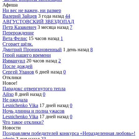
Афиша
Ни вес не важен, ни размер
Валерий Зайцев
3 года назад
44
АВГУСТОВСКИЙ ЗВЕЗДОПАД
Петр Казакевич
3 месяца назад
7
Перерождение
Вета Фелис
15 часов назад
1
Сгорает шёлк.
Дмитрий Проникновенный
1 день назад
8
Герой нашего времени
Иммануил
20 часов назад
2
После дождей
Сергей Уланов
6 дней назад
0
Отклики
Новое!
Парадокс отвергнутого тепла
Айхо
8 дней назад
0
Не ожидала
Lesnichenko Vika
17 дней назад
0
Ночь длинна и полна ужасов
Lesnichenko Vika
17 дней назад
0
Что такое отклики?
Новости
Поздравляем победителей конкурса «Неразделенная любовь»!
admin
3 дня назад
23