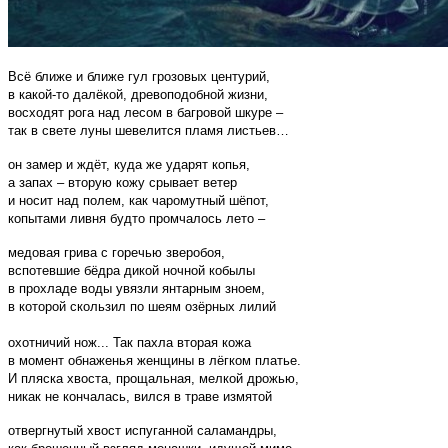
Всё ближе и ближе гул грозовых центурий,
в какой-то далёкой, древоподобной жизни,
восходят рога над лесом в багровой шкуре –
так в свете луны шевелится пламя листьев…
он замер и ждёт, куда же ударят копья,
а запах – вторую кожу срывает ветер
и носит над полем, как чаромутный шёпот,
копытами ливня будто промчалось лето –
медовая грива с горечью зверобоя,
вспотевшие бёдра дикой ночной кобылы
в прохладе воды увязли янтарным зноем,
в которой скользил по шеям озёрных лилий
охотничий нож... Так пахла вторая кожа
в момент обнаженья женщины в лёгком платье.
И пляска хвоста, прощальная, мелкой дрожью,
никак не кончалась, вился в траве измятой
отвергнутый хвост испуганной саламандры,