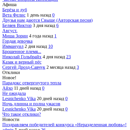
Афиша
Берёза и дуб
Вета Фелис
1 день назад
0
Друзья нам даются Свыше (Авторская песня)
Беляев Виктор
3 дня назад
6
Август.
Миша Зорин
4 года назад
1
Гордая девочка
Иммануил
2 дня назад
10
Брошенное племя...
Николай Гольбрайх
4 дня назад
23
Казак и верный пёс
Сергей Дрозд-Савчук
2 месяца назад
3
Отклики
Новое!
Парадокс отвергнутого тепла
Айхо
11 дней назад
0
Не ожидала
Lesnichenko Vika
20 дней назад
0
Ночь длинна и полна ужасов
Lesnichenko Vika
20 дней назад
0
Что такое отклики?
Новости
Поздравляем победителей конкурса «Неразделенная любовь»!
admin
5 дней назад
26