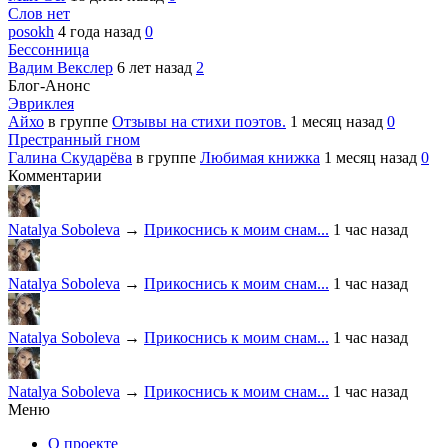
Слов нет
posokh
4 года назад
0
Бессонница
Вадим Векслер
6 лет назад
2
Блог-Анонс
Эвриклея
Айхо
в группе
Отзывы на стихи поэтов.
1 месяц назад
0
Престранный гном
Галина Скударёва
в группе
Любимая книжка
1 месяц назад
0
Комментарии
Natalya Soboleva
→
Прикоснись к моим снам...
1 час назад
Natalya Soboleva
→
Прикоснись к моим снам...
1 час назад
Natalya Soboleva
→
Прикоснись к моим снам...
1 час назад
Natalya Soboleva
→
Прикоснись к моим снам...
1 час назад
Меню
О проекте