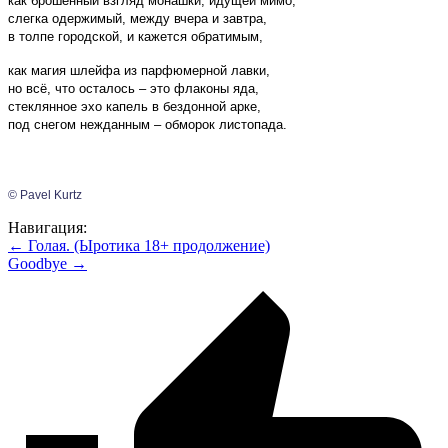
как брошенный взгляд монашки, идущей мимо,
слегка одержимый, между вчера и завтра,
в толпе городской, и кажется обратимым,
как магия шлейфа из парфюмерной лавки,
но всё, что осталось – это флаконы яда,
стеклянное эхо капель в бездонной арке,
под снегом нежданным – обморок листопада.
© Pavel Kurtz
Навигация:
← Голая. (Ыротика 18+ продолжение)
Goodbye →