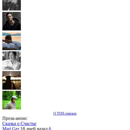
О ТОП-списках
Проза-анонс
Сказка о Счастье
Mari Ger
18 дней назад
6