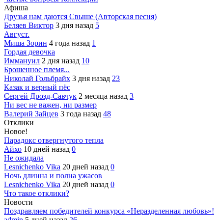
Афиша
Друзья нам даются Свыше (Авторская песня)
Беляев Виктор
3 дня назад
5
Август.
Миша Зорин
4 года назад
1
Гордая девочка
Иммануил
2 дня назад
10
Брошенное племя...
Николай Гольбрайх
3 дня назад
23
Казак и верный пёс
Сергей Дрозд-Савчук
2 месяца назад
3
Ни вес не важен, ни размер
Валерий Зайцев
3 года назад
48
Отклики
Новое!
Парадокс отвергнутого тепла
Айхо
10 дней назад
0
Не ожидала
Lesnichenko Vika
20 дней назад
0
Ночь длинна и полна ужасов
Lesnichenko Vika
20 дней назад
0
Что такое отклики?
Новости
Поздравляем победителей конкурса «Неразделенная любовь»!
admin
5 дней назад
26