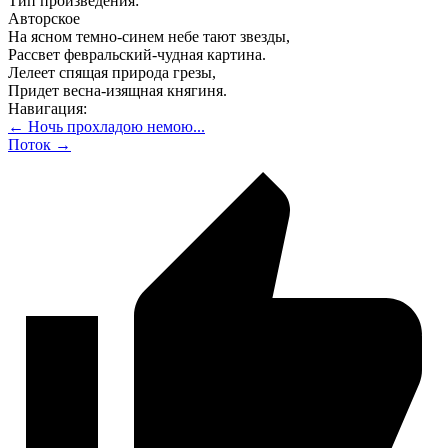
Тип произведения:
Авторское
На ясном темно-синем небе тают звезды,
Рассвет февральский-чудная картина.
Лелеет спящая природа грезы,
Придет весна-изящная княгиня.
Навигация:
← Ночь прохладою немою...
Поток →