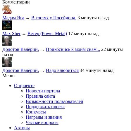
Комментарии
Мадам Яга
→
В гостях у Посейдона.
3 минуты назад
Max Sher
→
Ветер (Power Metal)
17 минут назад
Долотов Валерий.
→
Прикоснись к моим снам...
22 минуты
назад
Долотов Валерий.
→
Надо влюбиться
34 минуты назад
Меню
О проекте
Новости портала
Правила сайта
Возможности пользователей
Поддержать проект
Конкурсы
Награды и звания
Частые вопросы
Авторы