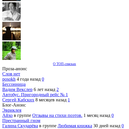
О ТОП-списках
Проза-анонс
Слов нет
posokh
4 года назад
0
Бессонница
Вадим Векслер
6 лет назад
2
Автобус. Пригородный рейс № 1
Сергей Кабских
8 месяцев назад
1
Блог-Анонс
Эвриклея
Айхо
в группе
Отзывы на стихи поэтов.
1 месяц назад
0
Престранный гном
Галина Скударёва
в группе
Любимая книжка
30 дней назад
0