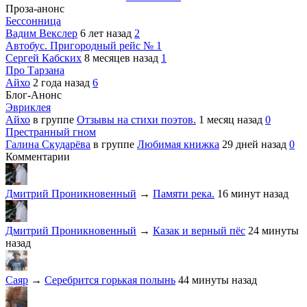
Проза-анонс
Бессонница
Вадим Векслер
6 лет назад
2
Автобус. Пригородный рейс № 1
Сергей Кабских
8 месяцев назад
1
Про Тарзана
Айхо
2 года назад
6
Блог-Анонс
Эвриклея
Айхо
в группе
Отзывы на стихи поэтов.
1 месяц назад
0
Престранный гном
Галина Скударёва
в группе
Любимая книжка
29 дней назад
0
Комментарии
Дмитрий Проникновенный
→
Памяти река.
16 минут назад
Дмитрий Проникновенный
→
Казак и верный пёс
24 минуты
назад
Саяр
→
Серебрится горькая полынь
44 минуты назад