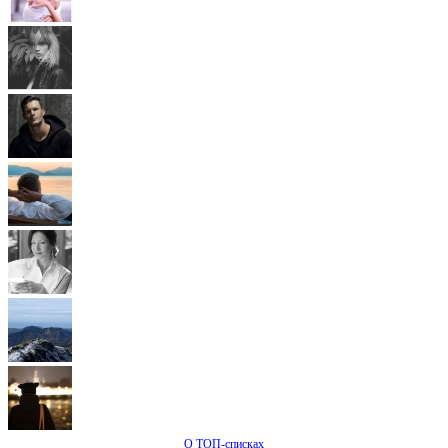
О ТОП-списках