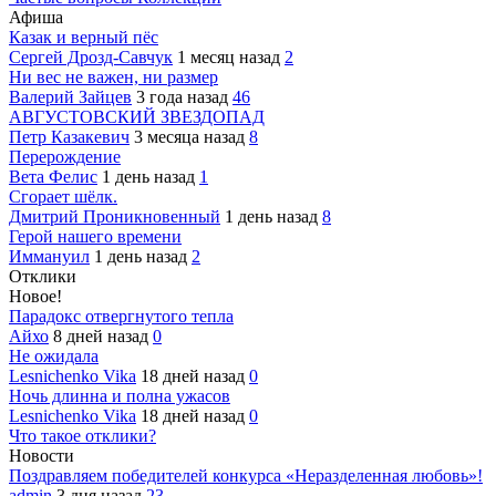
Афиша
Казак и верный пёс
Сергей Дрозд-Савчук
1 месяц назад
2
Ни вес не важен, ни размер
Валерий Зайцев
3 года назад
46
АВГУСТОВСКИЙ ЗВЕЗДОПАД
Петр Казакевич
3 месяца назад
8
Перерождение
Вета Фелис
1 день назад
1
Сгорает шёлк.
Дмитрий Проникновенный
1 день назад
8
Герой нашего времени
Иммануил
1 день назад
2
Отклики
Новое!
Парадокс отвергнутого тепла
Айхо
8 дней назад
0
Не ожидала
Lesnichenko Vika
18 дней назад
0
Ночь длинна и полна ужасов
Lesnichenko Vika
18 дней назад
0
Что такое отклики?
Новости
Поздравляем победителей конкурса «Неразделенная любовь»!
admin
3 дня назад
23