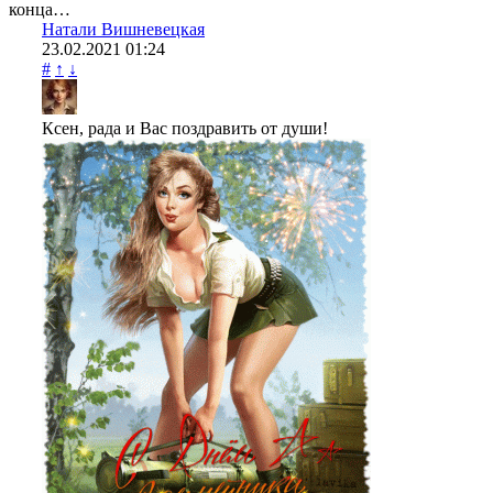
конца…
Натали Вишневецкая
23.02.2021
01:24
#
↑
↓
Ксен, рада и Вас поздравить от души!