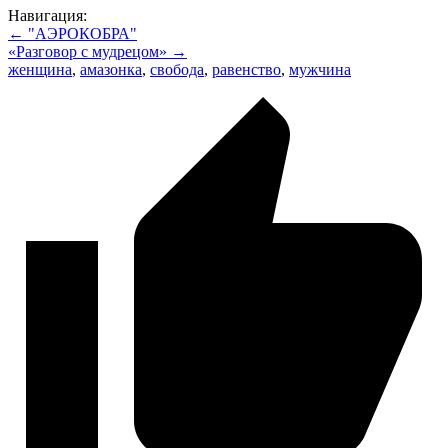
Навигация:
← "АЭРОКОБРА"
«Разговор с мудрецом» →
женщина
,
амазонка
,
свобода
,
равенство
,
мужчина