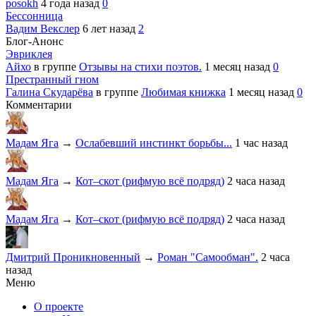
posokh
4 года назад
0
Бессонница
Вадим Векслер
6 лет назад
2
Блог-Анонс
Эвриклея
Айхо
в группе
Отзывы на стихи поэтов.
1 месяц назад
0
Престранный гном
Галина Скударёва
в группе
Любимая книжка
1 месяц назад
0
Комментарии
Мадам Яга
→
Ослабевший инстинкт борьбы...
1 час назад
Мадам Яга
→
Кот–скот (рифмую всё подряд)
2 часа назад
Мадам Яга
→
Кот–скот (рифмую всё подряд)
2 часа назад
Дмитрий Проникновенный
→
Роман "Самообман".
2 часа
назад
Меню
О проекте