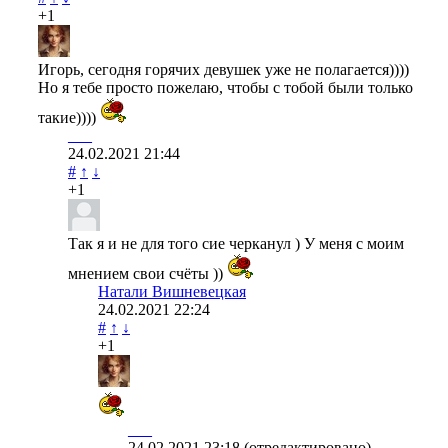
+1
Игорь, сегодня горячих девушек уже не полагается))))
Но я тебе просто пожелаю, чтобы с тобой были только
такие))))
___
24.02.2021
21:44
#
↑
↓
+1
Так я и не для того сие черканул ) У меня с моим
мнением свои счёты ))
Натали Вишневецкая
24.02.2021
22:24
#
↑
↓
+1
___
24.02.2021
23:18
(отредактировано)