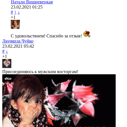
Натали Вишневецкая
23.02.2021
01:25
#
↑
↓
+1
С удовольствием! Спасибо за отзыв!
Людмила Чуйко
23.02.2021
05:42
#
↓
+1
Присоединяюсь к мужским восторгам!