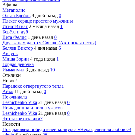
Афиша
Мегаполис
Ольга Брейль
9 дней назад
0
Плачет сердце простого мужчины
ИгнатИгнат
2 месяца назад
1
Берёза и дуб
Вета Фелис
1 день назад
0
Друзья нам даются Свыше (Авторская песня)
Беляев Виктор
4 дня назад
6
Август.
Миша Зорин
4 года назад
1
Гордая девочка
Иммануил
3 дня назад
10
Отклики
Новое!
Парадокс отвергнутого тепла
Айхо
11 дней назад
0
Не ожидала
Lesnichenko Vika
21 день назад
0
Ночь длинна и полна ужасов
Lesnichenko Vika
21 день назад
0
Что такое отклики?
Новости
Поздравляем победителей конкурса «Неразделенная любовь»!
admin
6 дней назад
26