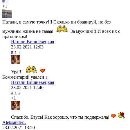
#
↓
+1
Натали, в самую точку!!! Сколько ни бравируй, но без
мужчины жизнь не таааа!
За мужчин!!! И всех их с
праздником!
Натали Вишневецкая
23.02.2021
12:03
#
↑
↓
Ура!!!
Комментарий удален
↓
Натали Вишневецкая
23.02.2021
12:40
#
↑
↓
+1
Спасибо, Евусь! Как хорошо, что ты поддержала!
AleksanderL
23.02.2021
13:50