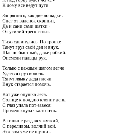
К дому все ведут пути.
Запряглись, как две лошадки.
Снег от валенок скрипит,
Да и сани сами шатки -
От усилий треск стоит.
Тихо сдвинулись. По тропке
Тянут груз свой дед и внук.
Шаг не быстрый, даже робкий.
Онемели пальцы рук.
Только с каждым шагом легче
Удается груз волочь.
Тянут лямку деда плечи,
Внук старается помочь.
Вот уже опушка леса.
Солнце к полдню клонит день.
С глаз упала пот-завеса:
Промелькнула чья-то тень.
В тишине раздался жуткий,
С переливом, волчий вой.
Это вам уже не шутки -