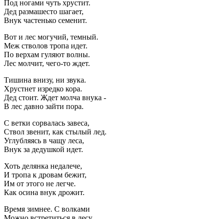
Под ногами чуть хрустит.
Дед размашесто шагает,
Внук частенько семенит.
Вот и лес могучий, темный.
Меж стволов тропа идет.
По верхам гуляют волны.
Лес молчит, чего-то ждет.
Тишина внизу, ни звука.
Хрустнет изредко кора.
Дед стоит. Ждет молча внука -
В лес давно зайти пора.
С ветки сорвалась завеса,
Ствол звенит, как стылый лед.
Углубляясь в чащу леса,
Внук за дедушкой идет.
Хоть делянка недалече,
И тропа к дровам бежит,
Им от этого не легче.
Как осина внук дрожит.
Время зимнее. С волками
Можно встретиться в лесу.