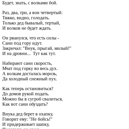
Будет, знать, с волками бой.
Раз, два, три, а вон четвертый:
Тяжко, видно, голодать.
Только дед бывалый, тертый,
И волков не будет ждать.
Он рванулся, что есть силы -
Сани под гору идут.
Закричал: "Внук, прыгай, милый!"
И на дровни... Тут как тут.
Набирают сани скорость,
Мчат под горку во весь дух.
А волкам досталась морозь,
Да холодный снежный пух.
Как теперь остановиться?
До домов рукой подать.
Можно бы в сугроб свалиться,
Как вот сани обуздать?
Внука дед берет в охапку,
Говорит ему: "Не бойсь!"
И придерживает шапку,