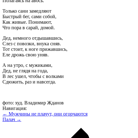
Полагаясь на авось.
Только сани замедляют
Быстрый бег, сами собой,
Как живые. Понимают,
Что пора в сарай, домой.
Дед, немного отдышавшись,
Слез с повозки, внука сняв.
Тот стоит, к ноге прижавшись,
Еле дрожь свою уняв.
А на утро, с мужиками,
Дед, не глядя на года,
В лес ушел, чтобы с волками
Сдюжить, раз и навсегда.
фото: худ. Владимир Жданов
Навигация:
← Мужчины не плачут, они огорчаются
Палач →