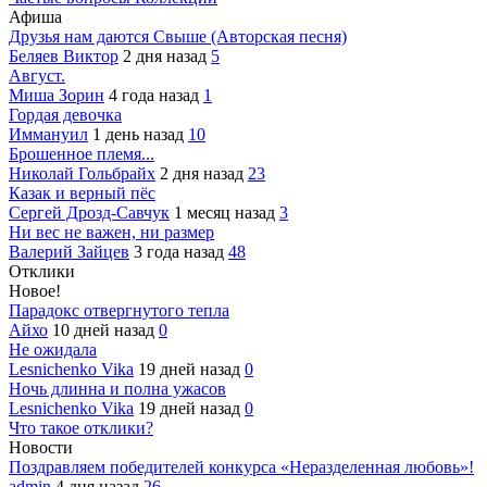
Афиша
Друзья нам даются Свыше (Авторская песня)
Беляев Виктор
2 дня назад
5
Август.
Миша Зорин
4 года назад
1
Гордая девочка
Иммануил
1 день назад
10
Брошенное племя...
Николай Гольбрайх
2 дня назад
23
Казак и верный пёс
Сергей Дрозд-Савчук
1 месяц назад
3
Ни вес не важен, ни размер
Валерий Зайцев
3 года назад
48
Отклики
Новое!
Парадокс отвергнутого тепла
Айхо
10 дней назад
0
Не ожидала
Lesnichenko Vika
19 дней назад
0
Ночь длинна и полна ужасов
Lesnichenko Vika
19 дней назад
0
Что такое отклики?
Новости
Поздравляем победителей конкурса «Неразделенная любовь»!
admin
4 дня назад
26