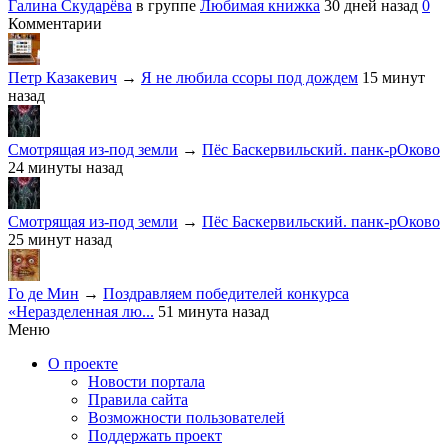
Галина Скударёва
в группе
Любимая книжка
30 дней назад
0
Комментарии
Петр Казакевич
→
Я не любила ссоры под дождем
15 минут
назад
Смотрящая из-под земли
→
Пёс Баскервильский. панк-рОково
24 минуты назад
Смотрящая из-под земли
→
Пёс Баскервильский. панк-рОково
25 минут назад
Го де Мин
→
Поздравляем победителей конкурса
«Неразделенная лю...
51 минута назад
Меню
О проекте
Новости портала
Правила сайта
Возможности пользователей
Поддержать проект