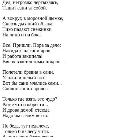
Дед, негромко чертыхаясь,
Тащит сани за собой.
А вокруг, в морозной дымке,
Сквозь дыханий облака,
Тихо падают снежинки
На лицо и на бока.
Все! Пришли. Пора за дело:
Накидать на сани дров.
И работа закипела!
Вверх взлетел зимы покров...
Полетели бревна в сани.
Уложили целый воз!
Вот бы сани мчались сами...
Словно сани-паровоз.
Только где взять это чудо?
Разве что изобрести...
И дрова домой отсюда
Надо им самим везти.
Не беда, тут недалече,
Только б из лесу уйти.
А под горку будет легче -