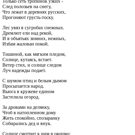
Только сеть тропинок узких -
След полозьев на снегу,
Что лежат в деревнях русских,
Прогоняют грусть-тоску.
Лес увяз в сугробах снежных.
Дремлют ели над рекой,
И в объятьях зимних, нежных,
Избам жалован покой.
Тишиной, как мягким пледом,
Солнце, кутаясь, встает.
Ветер стих, и солнце следом
Луч надежды подает.
С шумом птиц и белым дымом
Просыпается народ.
Вьюга в кружеве едином
Застелила огород.
За дровами на делянку,
Чтоб в натопленном дому
Жить спокойно, спозаранку
Собирались дед и внук.
Солнце смотрит к ним в окошко: