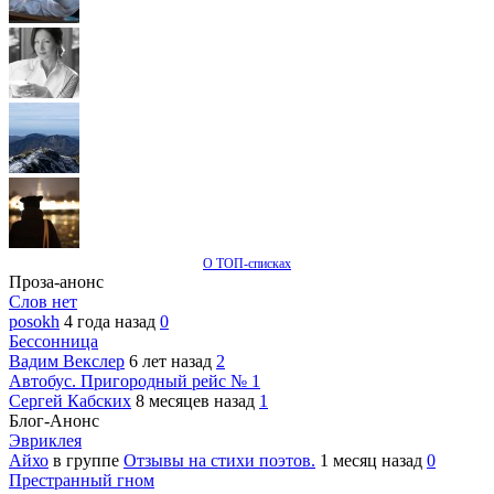
О ТОП-списках
Проза-анонс
Слов нет
posokh
4 года назад
0
Бессонница
Вадим Векслер
6 лет назад
2
Автобус. Пригородный рейс № 1
Сергей Кабских
8 месяцев назад
1
Блог-Анонс
Эвриклея
Айхо
в группе
Отзывы на стихи поэтов.
1 месяц назад
0
Престранный гном