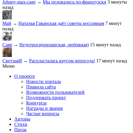
Johnny-max-cage
→
Мы целовались по-французски
3 минуты
назад
Май
→
Наталья Гаванская даёт советы россиянам
7 минут
назад
Саяр
→
Недотрога(юношеская, любовная)
15 минут назад
СветлаяЯ
→
Распласталась кругом непогода!
17 минут назад
Меню
О проекте
Новости портала
Правила сайта
Возможности пользователей
Поддержать проект
Конкурсы
Награды и звания
Частые вопросы
Авторы
Стихи
Проза