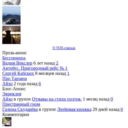
О ТОП-списках
Проза-анонс
Бессонница
Вадим Векслер
6 лет назад
2
Автобус. Пригородный рейс № 1
Сергей Кабских
8 месяцев назад
1
Про Тарзана
Айхо
2 года назад
6
Блог-Анонс
Эвриклея
Айхо
в группе
Отзывы на стихи поэтов.
1 месяц назад
0
Престранный гном
Галина Скударёва
в группе
Любимая книжка
29 дней назад
0
Комментарии