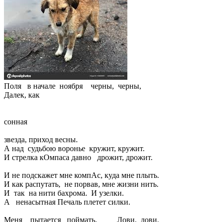
Поля в начале ноября черны, черны,
Далек, как
сонная
звезда, приход весны.
А над судьбою воронье кружит, кружит.
И стрелка кОмпаса давно дрожит, дрожит.
И не подскажет мне компАс, куда мне плыть.
И как распутать, не порвав, мне жизни нить.
И так на нити бахрома. И узелки.
А ненасытная Печаль плетет силки.
Меня пытается поймать. Лови, лови.