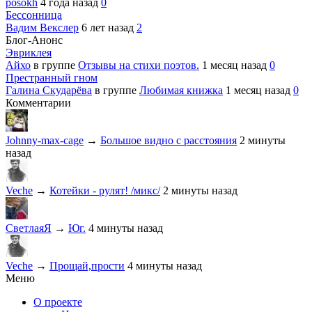
posokh
4 года назад
0
Бессонница
Вадим Векслер
6 лет назад
2
Блог-Анонс
Эвриклея
Айхо
в группе
Отзывы на стихи поэтов.
1 месяц назад
0
Престранный гном
Галина Скударёва
в группе
Любимая книжка
1 месяц назад
0
Комментарии
Johnny-max-cage
→
Большое видно с расстояния
2 минуты
назад
Veche
→
Котейки - рулят! /микс/
2 минуты назад
СветлаяЯ
→
Юг.
4 минуты назад
Veche
→
Прощай,прости
4 минуты назад
Меню
О проекте