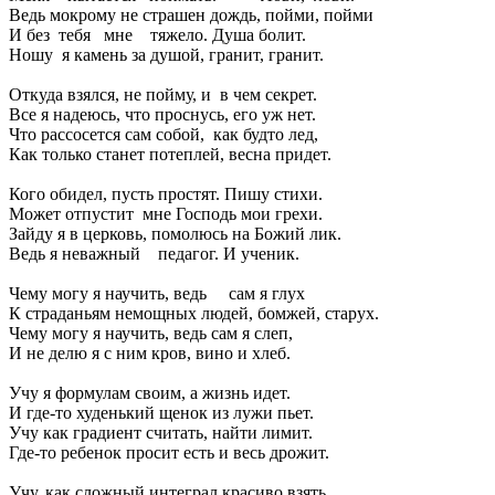
Ведь мокрому не страшен дождь, пойми, пойми
И без тебя мне тяжело. Душа болит.
Ношу я камень за душой, гранит, гранит.
Откуда взялся, не пойму, и в чем секрет.
Все я надеюсь, что проснусь, его уж нет.
Что рассосется сам собой, как будто лед,
Как только станет потеплей, весна придет.
Кого обидел, пусть простят. Пишу стихи.
Может отпустит мне Господь мои грехи.
Зайду я в церковь, помолюсь на Божий лик.
Ведь я неважный педагог. И ученик.
Чему могу я научить, ведь сам я глух
К страданьям немощных людей, бомжей, старух.
Чему могу я научить, ведь сам я слеп,
И не делю я с ним кров, вино и хлеб.
Учу я формулам своим, а жизнь идет.
И где-то худенький щенок из лужи пьет.
Учу как градиент считать, найти лимит.
Где-то ребенок просит есть и весь дрожит.
Учу, как сложный интеграл красиво взять.