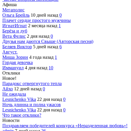
Афиша
Мегаполис
Ольга Брейль
10 дней назад
0
Плачет сердце простого мужчины
ИгнатИгнат
2 месяца назад
1
Берёза и дуб
Вета Фелис
2 дня назад
0
Друзья нам даются Свыше (Авторская песня)
Беляев Виктор
5 дней назад
6
Август.
Миша Зорин
4 года назад
1
Гордая девочка
Иммануил
4 дня назад
10
Отклики
Новое!
Парадокс отвергнутого тепла
Айхо
12 дней назад
0
Не ожидала
Lesnichenko Vika
22 дня назад
0
Ночь длинна и полна ужасов
Lesnichenko Vika
22 дня назад
0
Что такое отклики?
Новости
Поздравляем победителей конкурса «Неразделенная любовь»!
admin
7 дней назад
26