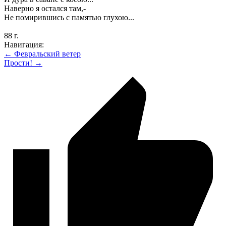
Наверно я остался там,-
Не помирившись с памятью глухою...
88 г.
Навигация:
← Февральский ветер
Прости! →