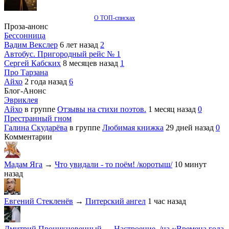
О ТОП-списках
Проза-анонс
Бессонница
Вадим Векслер
6 лет назад
2
Автобус. Пригородный рейс № 1
Сергей Кабских
8 месяцев назад
1
Про Тарзана
Айхо
2 года назад
6
Блог-Анонс
Эвриклея
Айхо
в группе
Отзывы на стихи поэтов.
1 месяц назад
0
Престранный гном
Галина Скударёва
в группе
Любимая книжка
29 дней назад
0
Комментарии
Мадам Яга
→
Что увидали - то поём! /коротыш/
10 минут
назад
Евгений Стекленёв
→
Питерский ангел
1 час назад
Дмитрий Проникновенный
→
Настроение. /на ~Времена года