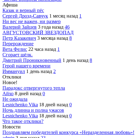
Афиша
Казак и верный пёс
Сергей Дрозд-Савчук
1 месяц назад
1
Ни вес не важен, ни размер
Валерий Зайцев
3 года назад
46
АВГУСТОВСКИЙ ЗВЕЗДОПАД
Петр Казакевич
3 месяца назад
8
Перерождение
Вета Фелис
22 часа назад
1
Сгорает шёлк.
Дмитрий Проникновенный
1 день назад
8
Герой нашего времени
Иммануил
1 день назад
2
Отклики
Новое!
Парадокс отвергнутого тепла
Айхо
8 дней назад
0
Не ожидала
Lesnichenko Vika
18 дней назад
0
Ночь длинна и полна ужасов
Lesnichenko Vika
18 дней назад
0
Что такое отклики?
Новости
Поздравляем победителей конкурса «Неразделенная любовь»!
admin
3 дня назад
23