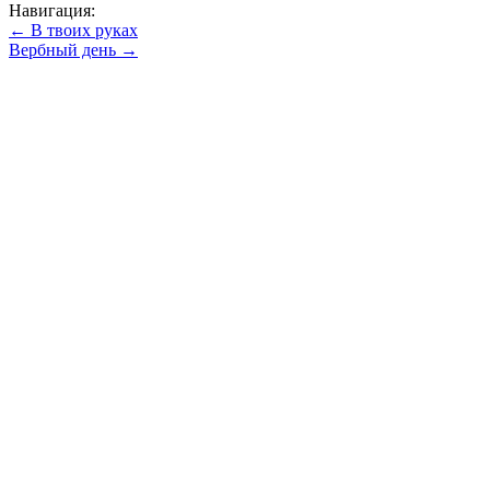
Навигация:
← В твоих руках
Вербный день →