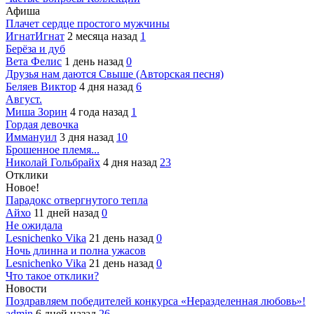
Афиша
Плачет сердце простого мужчины
ИгнатИгнат
2 месяца назад
1
Берёза и дуб
Вета Фелис
1 день назад
0
Друзья нам даются Свыше (Авторская песня)
Беляев Виктор
4 дня назад
6
Август.
Миша Зорин
4 года назад
1
Гордая девочка
Иммануил
3 дня назад
10
Брошенное племя...
Николай Гольбрайх
4 дня назад
23
Отклики
Новое!
Парадокс отвергнутого тепла
Айхо
11 дней назад
0
Не ожидала
Lesnichenko Vika
21 день назад
0
Ночь длинна и полна ужасов
Lesnichenko Vika
21 день назад
0
Что такое отклики?
Новости
Поздравляем победителей конкурса «Неразделенная любовь»!
admin
6 дней назад
26