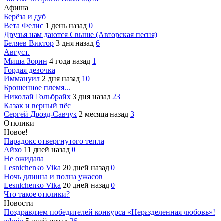
Афиша
Берёза и дуб
Вета Фелис
1 день назад
0
Друзья нам даются Свыше (Авторская песня)
Беляев Виктор
3 дня назад
6
Август.
Миша Зорин
4 года назад
1
Гордая девочка
Иммануил
2 дня назад
10
Брошенное племя...
Николай Гольбрайх
3 дня назад
23
Казак и верный пёс
Сергей Дрозд-Савчук
2 месяца назад
3
Отклики
Новое!
Парадокс отвергнутого тепла
Айхо
11 дней назад
0
Не ожидала
Lesnichenko Vika
20 дней назад
0
Ночь длинна и полна ужасов
Lesnichenko Vika
20 дней назад
0
Что такое отклики?
Новости
Поздравляем победителей конкурса «Неразделенная любовь»!
admin
5 дней назад
26