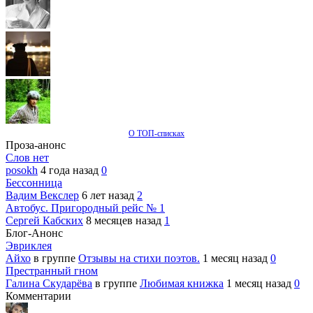
О ТОП-списках
Проза-анонс
Слов нет
posokh
4 года назад
0
Бессонница
Вадим Векслер
6 лет назад
2
Автобус. Пригородный рейс № 1
Сергей Кабских
8 месяцев назад
1
Блог-Анонс
Эвриклея
Айхо
в группе
Отзывы на стихи поэтов.
1 месяц назад
0
Престранный гном
Галина Скударёва
в группе
Любимая книжка
1 месяц назад
0
Комментарии