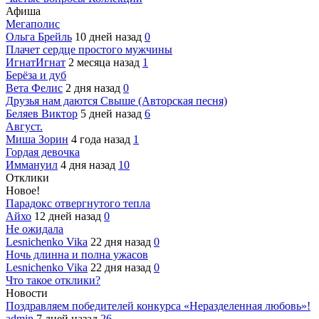
Афиша
Мегаполис
Ольга Брейль
10 дней назад
0
Плачет сердце простого мужчины
ИгнатИгнат
2 месяца назад
1
Берёза и дуб
Вета Фелис
2 дня назад
0
Друзья нам даются Свыше (Авторская песня)
Беляев Виктор
5 дней назад
6
Август.
Миша Зорин
4 года назад
1
Гордая девочка
Иммануил
4 дня назад
10
Отклики
Новое!
Парадокс отвергнутого тепла
Айхо
12 дней назад
0
Не ожидала
Lesnichenko Vika
22 дня назад
0
Ночь длинна и полна ужасов
Lesnichenko Vika
22 дня назад
0
Что такое отклики?
Новости
Поздравляем победителей конкурса «Неразделенная любовь»!
admin
7 дней назад
26