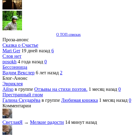
О ТОП-списках
Проза-анонс
Сказка о Счастье
Mari Ger
19 дней назад
6
Слов нет
posokh
4 года назад
0
Бессонница
Вадим Векслер
6 лет назад
2
Блог-Анонс
Эвриклея
Айхо
в группе
Отзывы на стихи поэтов.
1 месяц назад
0
Престранный гном
Галина Скударёва
в группе
Любимая книжка
1 месяц назад
0
Комментарии
СветлаяЯ
→
Мелкие радости
14 минут назад