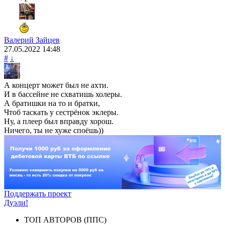
Валерий Зайцев
27.05.2022
14:48
#
↓
А концерт может был не ахти.
И в бассейне не схватишь холеры.
А братишки на то и братки,
Чтоб таскать у сестрёнок эклеры.
Ну, а плеер был вправду хорош.
Ничего, ты не хуже споёшь))
Поддержать проект
Дуэли!
ТОП АВТОРОВ (ППС)