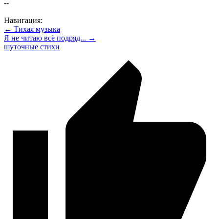
--
Навигация:
← Тихая музыка
Я не читаю всё подряд... →
шуточные стихи