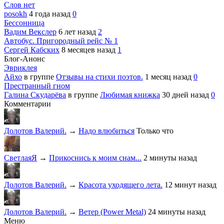
Слов нет
posokh
4 года назад
0
Бессонница
Вадим Векслер
6 лет назад
2
Автобус. Пригородный рейс № 1
Сергей Кабских
8 месяцев назад
1
Блог-Анонс
Эвриклея
Айхо
в группе
Отзывы на стихи поэтов.
1 месяц назад
0
Престранный гном
Галина Скударёва
в группе
Любимая книжка
30 дней назад
0
Комментарии
Долотов Валерий.
→
Надо влюбиться
Только что
СветлаяЯ
→
Прикоснись к моим снам...
2 минуты назад
Долотов Валерий.
→
Красота уходящего лета.
12 минут назад
Долотов Валерий.
→
Ветер (Power Metal)
24 минуты назад
Меню