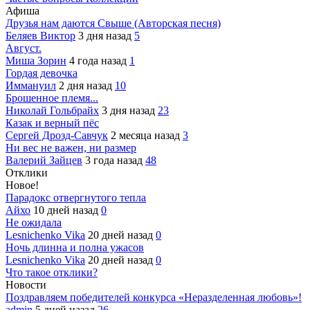
Афиша
Друзья нам даются Свыше (Авторская песня)
Беляев Виктор
3 дня назад
5
Август.
Миша Зорин
4 года назад
1
Гордая девочка
Иммануил
2 дня назад
10
Брошенное племя...
Николай Гольбрайх
3 дня назад
23
Казак и верный пёс
Сергей Дрозд-Савчук
2 месяца назад
3
Ни вес не важен, ни размер
Валерий Зайцев
3 года назад
48
Отклики
Новое!
Парадокс отвергнутого тепла
Айхо
10 дней назад
0
Не ожидала
Lesnichenko Vika
20 дней назад
0
Ночь длинна и полна ужасов
Lesnichenko Vika
20 дней назад
0
Что такое отклики?
Новости
Поздравляем победителей конкурса «Неразделенная любовь»!
admin
5 дней назад
26