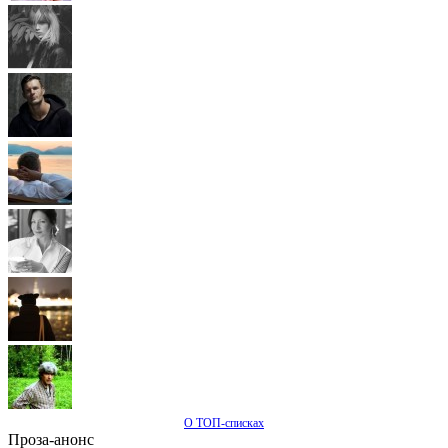
О ТОП-списках
Проза-анонс