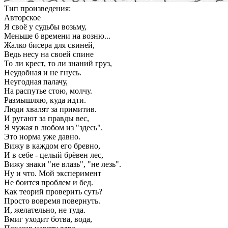
Тип произведения:
Авторское
Я своё у судьбы возьму,
Меньше б времени на возню...
Жалко бисера для свиней,
Ведь несу на своей спине
То ли крест, то ли знаний груз,
Неудобная и не гнусь.
Неугодная палачу,
На распутье стою, молчу.
Размышляю, куда идти.
Люди хвалят за примитив.
И ругают за правды вес,
Я чужая в любом из "здесь".
Это норма уже давно.
Вижу в каждом его бревно,
И в себе - целый брёвен лес,
Вижу знаки "не влазь", "не лезь".
Ну и что. Мой эксперимент
Не боится проблем и бед.
Как теорий проверить суть?
Просто вовремя повернуть.
И, желательно, не туда.
Вмиг уходит ботва, вода,