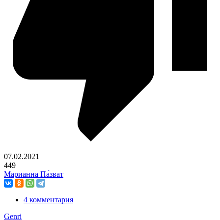
07.02.2021
449
Марианна Па́зват
4 комментария
Genri