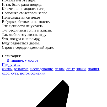
Показав наготу ядра,
И так было разы подряд.
Ключевой находился пазл,
Пополнял смысловой запас.
Пригождается он везде
В буднях, битвах и на холсте.
Эти ценности не украсть.
Тут бессильны толпа и власть.
Так люблю эту жизнь-игру
Что, покуда я не помру,
Буду радоваться дарам,
Строя в сердце надежный храм.
Навигация:
← В тишине, у костра
Подруга →
жизнь
,
развитие
,
исследование
,
пазлы
,
опыт
,
знаки
,
знания
,
ядро
,
суть
,
поток сознания