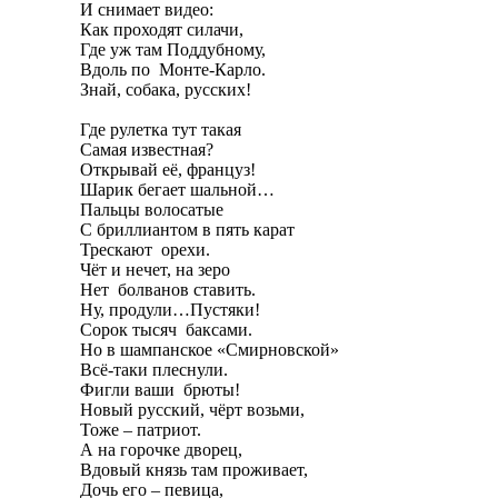
И снимает видео:
Как проходят силачи,
Где уж там Поддубному,
Вдоль по Монте-Карло.
Знай, собака, русских!
Где рулетка тут такая
Самая известная?
Открывай её, француз!
Шарик бегает шальной…
Пальцы волосатые
С бриллиантом в пять карат
Трескают орехи.
Чёт и нечет, на зеро
Нет болванов ставить.
Ну, продули…Пустяки!
Сорок тысяч баксами.
Но в шампанское «Смирновской»
Всё-таки плеснули.
Фигли ваши брюты!
Новый русский, чёрт возьми,
Тоже – патриот.
А на горочке дворец,
Вдовый князь там проживает,
Дочь его – певица,