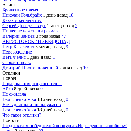
Афиша
Брошенное племя...
Николай Гольбрайх
1 день назад
18
Казак и верный пёс
Сергей Дрозд-Савчук
1 месяц назад
2
Ни вес не важен, ни размер
Валерий Зайцев
3 года назад
47
АВГУСТОВСКИЙ ЗВЕЗДОПАД
Петр Казакевич
3 месяца назад
9
Перерождение
Вета Фелис
1 день назад
1
Сгорает шёлк.
Дмитрий Проникновенный
2 дня назад
10
Отклики
Новое!
Парадокс отвергнутого тепла
Айхо
8 дней назад
0
Не ожидала
Lesnichenko Vika
18 дней назад
0
Ночь длинна и полна ужасов
Lesnichenko Vika
18 дней назад
0
Что такое отклики?
Новости
Поздравляем победителей конкурса «Неразделенная любовь»!
admin
3 дня назад
23