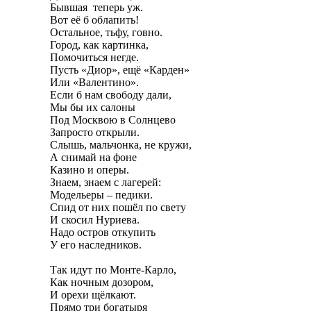
Бывшая теперь уж.
Вот её б облапить!
Остальное, тьфу, говно.
Город, как картинка,
Помочиться негде.
Пусть «Диор», ещё «Карден»
Или «Валентино».
Если б нам свободу дали,
Мы бы их салоны
Под Москвою в Солнцево
Запросто открыли.
Слышь, мальчонка, не кружи,
А снимай на фоне
Казино и оперы.
Знаем, знаем с лагерей:
Модельеры – педики.
Спид от них пошёл по свету
И скосил Нуриева.
Надо остров откупить
У его наследников.
Так идут по Монте-Карло,
Как ночным дозором,
И орехи щёлкают.
Прямо три богатыря