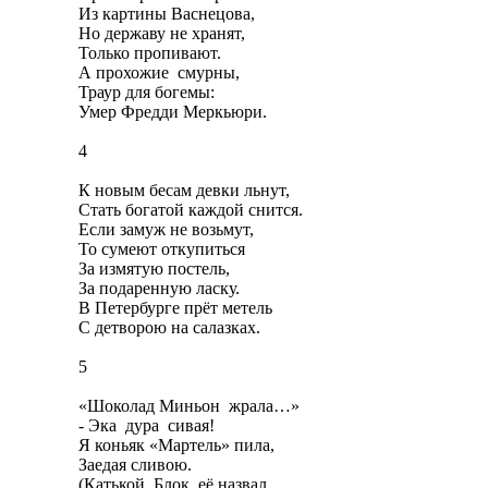
Из картины Васнецова,
Но державу не хранят,
Только пропивают.
А прохожие смурны,
Траур для богемы:
Умер Фредди Меркьюри.
4
К новым бесам девки льнут,
Стать богатой каждой снится.
Если замуж не возьмут,
То сумеют откупиться
За измятую постель,
За подаренную ласку.
В Петербурге прёт метель
С детворою на салазках.
5
«Шоколад Миньон жрала…»
- Эка дура сивая!
Я коньяк «Мартель» пила,
Заедая сливою.
(Катькой Блок её назвал