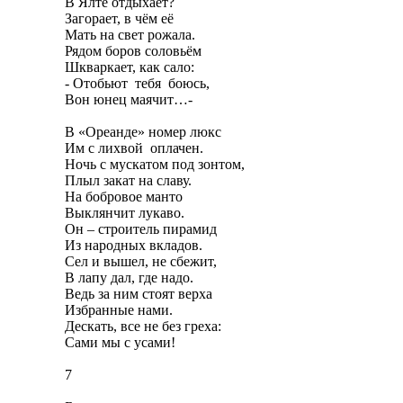
В Ялте отдыхает?
Загорает, в чём её
Мать на свет рожала.
Рядом боров соловьём
Шкваркает, как сало:
- Отобьют тебя боюсь,
Вон юнец маячит…-
В «Ореанде» номер люкс
Им с лихвой оплачен.
Ночь с мускатом под зонтом,
Плыл закат на славу.
На бобровое манто
Выклянчит лукаво.
Он – строитель пирамид
Из народных вкладов.
Сел и вышел, не сбежит,
В лапу дал, где надо.
Ведь за ним стоят верха
Избранные нами.
Дескать, все не без греха:
Сами мы с усами!
7