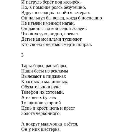
И патруль берёт под козырёк.
Но, в помойке роясь безутешно,
Вдруг в сердцах плюётся ветеран.
Он пальнул бы вслед, когда б поспешно
Не изъяли именной наган.
Он давно с тоской седой жалеет,
Что впустую, видно, воевал.
Даты над могилами тускнеют,
Кто своею смертью смерть попрал.
3
Тары-бары, растабары,
Наши бесы из рекламы
Вылезают в пиджаках
Красных и малиновых.
Обязательно в руке
Телефон их сотовый,
А на выях бугаёв
Толщиною якорной
Цепь и крест, цепь и крест
Золота червонного.
А вокруг мальчонка вьётся,
Он у них шестёрка,