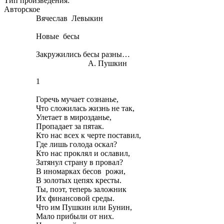
Тип произведения:
Авторское
Вячеслав Левыкин
Новые бесы
Закружились бесы разны…
А. Пушкин
1
Горечь мучает сознанье,
Что сложилась жизнь не так,
Улетает в мирозданье,
Пропадает за пятак.
Кто нас всех к черте поставил,
Где лишь голода оскал?
Кто нас проклял и ославил,
Затянул страну в провал?
В иномарках бесов рожи,
В золотых цепях кресты.
Ты, поэт, теперь заложник
Их финансовой среды.
Что им Пушкин или Бунин,
Мало прибыли от них.