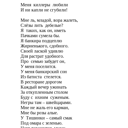
Меня киллеры любили
И ни капли не сгубили!
Мне ль, младой, вора жалеть,
Слёзы лить дебелые?
Я таких, как он, иметь
Пачками сумела бы.
Я банкира подцеплю
Жирненького, сдобного.
Своей лаской удивлю
Для растрат удобного.
Про семью забудет он,
У меня поселится.
У меня банкирский сон
Из батиста стелется.
В ресторане дорогом
Каждый вечер ужинать
За откупленным столом
Буду с ихним суженым.
Негры там – швейцарами.
Мне не жаль его карман,
Мне бы розы алые.
У Тишинки – самый смак
Под омара с зеленью.