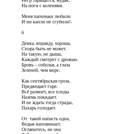
Негр таращится, мудак,
На ноги с коленями.
Меня папеньки любили
И ни капли не сгубили!-
6
Девка, вправду, хороша,
Спора быть не может.
На такую, не дыша,
Каждый смотрит с дрожью.
Бровь – соболья, а глаза
Зеленей, чем море.
Как сентябрьская гроза,
Предвещает горе.
Всё размоет, все плоды
Наземь покидает.
И не ждать тогда страды,
Пахарь голодает.
От такой напасть одна,
Ведьм напоминает.
Оглянитесь, не она