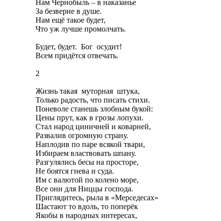
Нам Чернобыль – в наказанье
За безверие в душе.
Нам ещё такое будет,
Что уж лучше промолчать.
Будет, будет. Бог осудит!
Всем придётся отвечать.
2
Жизнь такая муторная штука,
Только радость, что писать стихи.
Поневоле станешь злобным букой:
Цены прут, как в грозы лопухи.
Стал народ циничней и коварней,
Развалив огромную страну.
Наплодив по паре всякой твари,
Избираем властвовать шпану.
Разгулялись бесы на просторе,
Не боятся гнева и суда.
Им с валютой по колено море,
Все они для Ниццы господа.
Приглядитесь, рыла в «Мерседесах»
Шастают то вдоль, то поперёк
Якобы в народных интересах,