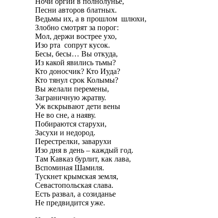
Ночи оргий в полнолунье,
Песни авторов блатных.
Ведьмы их, а в прошлом шлюхи,
Злобно смотрят за порог:
Мол, держи вострее ухо,
Изо рта сопрут кусок.
Бесы, бесы… Вы откуда,
Из какой явились тьмы?
Кто доносчик? Кто Иуда?
Кто тянул срок Колымы?
Вы желали перемены,
Заграничную жратву.
Уж вскрывают дети вены
Не во сне, а наяву.
Побираются старухи,
Засухи и недород.
Перестрелки, заварухи
Изо дня в день – каждый год.
Там Кавказ бурлит, как лава,
Вспоминая Шамиля.
Тускнет крымская земля,
Севастопольская слава.
Есть развал, а созиданье
Не предвидится уже.