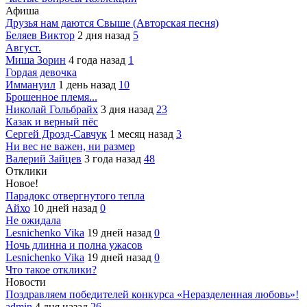
Афиша
Друзья нам даются Свыше (Авторская песня)
Беляев Виктор
2 дня назад
5
Август.
Миша Зорин
4 года назад
1
Гордая девочка
Иммануил
1 день назад
10
Брошенное племя...
Николай Гольбрайх
3 дня назад
23
Казак и верный пёс
Сергей Дрозд-Савчук
1 месяц назад
3
Ни вес не важен, ни размер
Валерий Зайцев
3 года назад
48
Отклики
Новое!
Парадокс отвергнутого тепла
Айхо
10 дней назад
0
Не ожидала
Lesnichenko Vika
19 дней назад
0
Ночь длинна и полна ужасов
Lesnichenko Vika
19 дней назад
0
Что такое отклики?
Новости
Поздравляем победителей конкурса «Неразделенная любовь»!
admin
4 дня назад
26