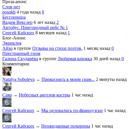
Проза-анонс
Слов нет
posokh
4 года назад
0
Бессонница
Вадим Векслер
6 лет назад
2
Автобус. Пригородный рейс № 1
Сергей Кабских
8 месяцев назад
1
Блог-Анонс
Эвриклея
Айхо
в группе
Отзывы на стихи поэтов.
1 месяц назад
0
Престранный гном
Галина Скударёва
в группе
Любимая книжка
30 дней назад
0
Комментарии
Natalya Soboleva
→
Прикоснись к моим снам...
2 минуты назад
Саяр
→
Небесных ангелов костры
1 час назад
Сергей Кабских
→
Мы целовались по-французски
1 час назад
Сергей Кабских
→
Неожиданные похороны
1 час назад