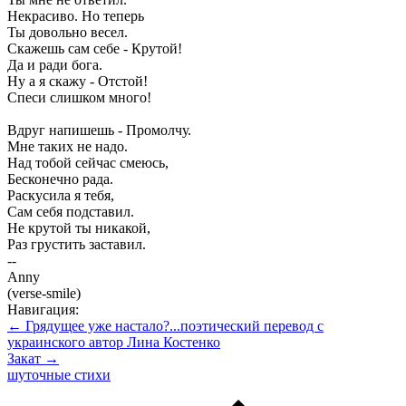
Некрасиво. Но теперь
Ты довольно весел.
Скажешь сам себе - Крутой!
Да и ради бога.
Ну а я скажу - Отстой!
Спеси слишком много!
Вдруг напишешь - Промолчу.
Мне таких не надо.
Над тобой сейчас смеюсь,
Бесконечно рада.
Раскусила я тебя,
Сам себя подставил.
Не крутой ты никакой,
Раз грустить заставил.
--
Anny
(verse-smile)
Навигация:
← Грядущее уже настало?...поэтический перевод с
украинского автор Лина Костенко
Закат →
шуточные стихи