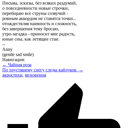
Письма, эскизы, без всяких раздумий,
о повседневности новые строчки,
перебираю все струны созвучий -
ровным аккордом не ставятся точки...
отождествляя наивность и сложность,
без завершения тему бросаю,
утро-загадка - приносит мне радость,
юные сны, как летящие стаи.
--
Anny
(gentle sad smile)
Навигация:
← Чайная роза
По хрустящему снегу следы каблуков. →
акростихи
,
мгновения