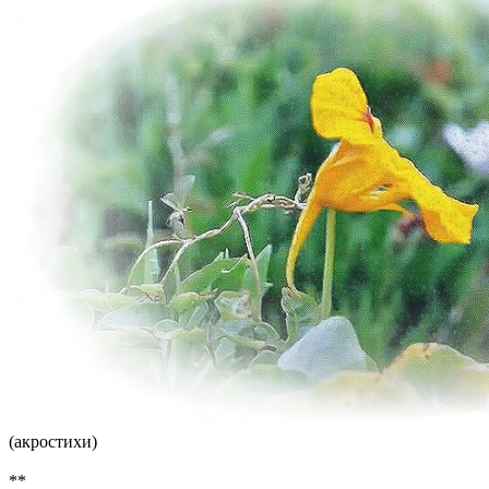
(акростихи)
**