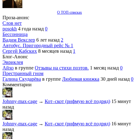
О ТОП-списках
Проза-анонс
Слов нет
posokh
4 года назад
0
Бессонница
Вадим Векслер
6 лет назад
2
Автобус. Пригородный рейс № 1
Сергей Кабских
8 месяцев назад
1
Блог-Анонс
Эвриклея
Айхо
в группе
Отзывы на стихи поэтов.
1 месяц назад
0
Престранный гном
Галина Скударёва
в группе
Любимая книжка
30 дней назад
0
Комментарии
Johnny-max-cage
→
Кот–скот (рифмую всё подряд)
15 минут
назад
Johnny-max-cage
→
Кот–скот (рифмую всё подряд)
16 минут
назад