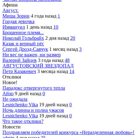
Афиша
Август.
Миша Зорин
4 года назад
1
Гордая девочка
Иммануил
1 день назад
10
Брошенное племя...
Николай Гольбрайх
2 дня назад
20
Казак и верный пёс
Сергей Дрозд-Савчук
1 месяц назад
3
Ни вес не важен, ни размер
Валерий Зайцев
3 года назад
48
АВГУСТОВСКИЙ ЗВЕЗДОПАД
Петр Казакевич
3 месяца назад
14
Отклики
Новое!
Парадокс отвергнутого тепла
Айхо
9 дней назад
0
Не ожидала
Lesnichenko Vika
19 дней назад
0
Ночь длинна и полна ужасов
Lesnichenko Vika
19 дней назад
0
Что такое отклики?
Новости
Поздравляем победителей конкурса «Неразделенная любовь»!
admin
4 дня назад
25