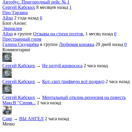
Автобус. Пригородный рейс № 1
Сергей Кабских
8 месяцев назад
1
Про Тарзана
Айхо
2 года назад
6
Блог-Анонс
Эвриклея
Айхо
в группе
Отзывы на стихи поэтов.
1 месяц назад
0
Престранный гном
Галина Скударёва
в группе
Любимая книжка
29 дней назад
0
Комментарии
Сергей Кабских
→
Не целуй кровососа
2 часа назад
Сергей Кабских
→
Кот–скот (рифмую всё подряд)
2 часа назад
Сергей Кабских
→
Ментальный отклик-рецензия на повесть
МаксВ "Синяя...
2 часа назад
Саяр
→
ВЫ АНГЕЛ
2 часа назад
Меню