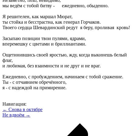
Незаметно, тихо, невидимо,
мы ведём с тобой битву - ежедневно, обыденно.
Я решителен, как маршал Мюрат,
ты стойка и бесстрастна, как генерал Горчаков.
Твоего сердца Шевардинский редут я беру, проливая кровь!
Засыпаю позиции твои пулями, ядрами,
вперемешку с цветами и бриллиантами.
Ощетинившись своей яростью, жду, когда выкинешь белый
флаг,
и любимая, без взаимности и не друг и не враг.
Ежедневно, с пробуждением, начинаем с тобой сражение.
Ты - с отчаянием обречённого,
я - с надеждой на примирение.
Навигация:
← Снова в октябре
Не вдвоём →