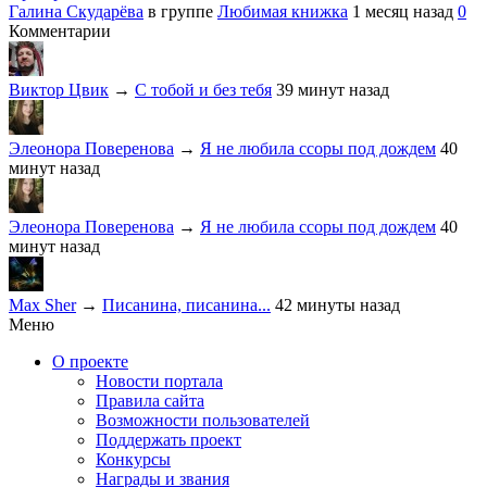
Галина Скударёва
в группе
Любимая книжка
1 месяц назад
0
Комментарии
Виктор Цвик
→
С тобой и без тебя
39 минут назад
Элеонора Поверенова
→
Я не любила ссоры под дождем
40
минут назад
Элеонора Поверенова
→
Я не любила ссоры под дождем
40
минут назад
Max Sher
→
Писанина, писанина...
42 минуты назад
Меню
О проекте
Новости портала
Правила сайта
Возможности пользователей
Поддержать проект
Конкурсы
Награды и звания