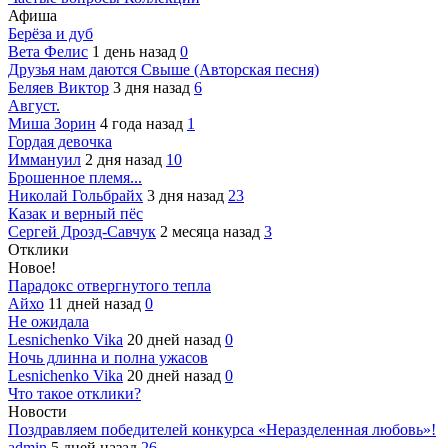
Афиша
Берёза и дуб
Вета Фелис
1 день назад
0
Друзья нам даются Свыше (Авторская песня)
Беляев Виктор
3 дня назад
6
Август.
Миша Зорин
4 года назад
1
Гордая девочка
Иммануил
2 дня назад
10
Брошенное племя...
Николай Гольбрайх
3 дня назад
23
Казак и верный пёс
Сергей Дрозд-Савчук
2 месяца назад
3
Отклики
Новое!
Парадокс отвергнутого тепла
Айхо
11 дней назад
0
Не ожидала
Lesnichenko Vika
20 дней назад
0
Ночь длинна и полна ужасов
Lesnichenko Vika
20 дней назад
0
Что такое отклики?
Новости
Поздравляем победителей конкурса «Неразделенная любовь»!
admin
5 дней назад
26