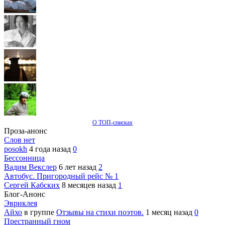
О ТОП-списках
Проза-анонс
Слов нет
posokh
4 года назад
0
Бессонница
Вадим Векслер
6 лет назад
2
Автобус. Пригородный рейс № 1
Сергей Кабских
8 месяцев назад
1
Блог-Анонс
Эвриклея
Айхо
в группе
Отзывы на стихи поэтов.
1 месяц назад
0
Престранный гном