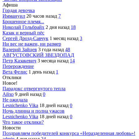
Афиша
Гордая девочка
Иммануил
20 часов назад
7
Брошенное племя...
Николай Гольбрайх
2 дня назад
18
Казак и верный пёс
Сергей Дрозд-Савчук
1 месяц назад
3
Ни вес не важен, ни размер
Валерий Зайцев
3 года назад
48
АВГУСТОВСКИЙ ЗВЕЗДОПАД
Петр Казакевич
3 месяца назад
14
Перерождение
Вета Фелис
1 день назад
1
Отклики
Новое!
Парадокс отвергнутого тепла
Айхо
9 дней назад
0
Не ожидала
Lesnichenko Vika
18 дней назад
0
Ночь длинна и полна ужасов
Lesnichenko Vika
18 дней назад
0
Что такое отклики?
Новости
Поздравляем победителей конкурса «Неразделенная любовь»!
admin
4 дня назад
24