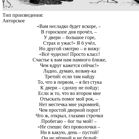
Тип произведения:
Авторское
«Вам несладко будет вскоре, –
В гороскопе дня прочёл, –
У двери – большое горе,
Страх и ужас!» Я б учёл,
Но другой смотрю – и вижу:
«Всё чудесно! Просто класс!
Счастье к вам нам намного ближе,
Чем вдруг кажется сейчас!»
Ладно, думаю, возьму-ка
Третий: если там найду
То, что в первом, – я без стука
К двери – сдохну не пойду;
Если ж то, что во втором мне
Отыскать помог мой рок, –
Нет местечка мне укромней,
Чем простой дверной порог!
Что ж, открыл, глазами строчки
Пробегаю – бог ты мой! –
«Не спеши: без проволочки –
Ни в какую, день – пустой!
Он не чёрный и не белый: