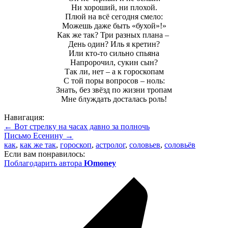
Ни хороший, ни плохой.
Плюй на всё сегодня смело:
Можешь даже быть «бухой»!»
Как же так? Три разных плана –
День один? Иль я кретин?
Или кто-то сильно спьяна
Напророчил, сукин сын?
Так ли, нет – а к гороскопам
С той поры вопросов – ноль:
Знать, без звёзд по жизни тропам
Мне блуждать досталась роль!
Навигация:
← Вот стрелку на часах давно за полночь
Письмо Есенину →
как
,
как же так
,
гороскоп
,
астролог
,
соловьев
,
соловьёв
Если вам понравилось:
Поблагодарить автора
Юmoney