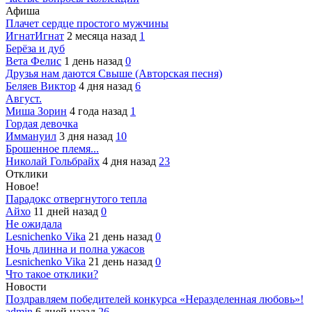
Афиша
Плачет сердце простого мужчины
ИгнатИгнат
2 месяца назад
1
Берёза и дуб
Вета Фелис
1 день назад
0
Друзья нам даются Свыше (Авторская песня)
Беляев Виктор
4 дня назад
6
Август.
Миша Зорин
4 года назад
1
Гордая девочка
Иммануил
3 дня назад
10
Брошенное племя...
Николай Гольбрайх
4 дня назад
23
Отклики
Новое!
Парадокс отвергнутого тепла
Айхо
11 дней назад
0
Не ожидала
Lesnichenko Vika
21 день назад
0
Ночь длинна и полна ужасов
Lesnichenko Vika
21 день назад
0
Что такое отклики?
Новости
Поздравляем победителей конкурса «Неразделенная любовь»!
admin
6 дней назад
26