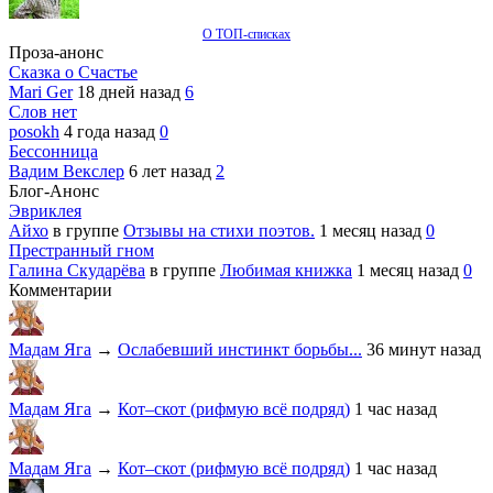
О ТОП-списках
Проза-анонс
Сказка о Счастье
Mari Ger
18 дней назад
6
Слов нет
posokh
4 года назад
0
Бессонница
Вадим Векслер
6 лет назад
2
Блог-Анонс
Эвриклея
Айхо
в группе
Отзывы на стихи поэтов.
1 месяц назад
0
Престранный гном
Галина Скударёва
в группе
Любимая книжка
1 месяц назад
0
Комментарии
Мадам Яга
→
Ослабевший инстинкт борьбы...
36 минут назад
Мадам Яга
→
Кот–скот (рифмую всё подряд)
1 час назад
Мадам Яга
→
Кот–скот (рифмую всё подряд)
1 час назад