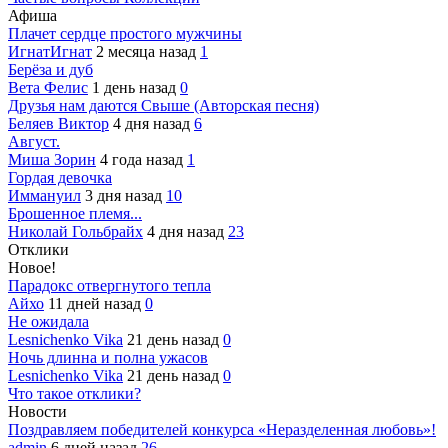
Афиша
Плачет сердце простого мужчины
ИгнатИгнат
2 месяца назад
1
Берёза и дуб
Вета Фелис
1 день назад
0
Друзья нам даются Свыше (Авторская песня)
Беляев Виктор
4 дня назад
6
Август.
Миша Зорин
4 года назад
1
Гордая девочка
Иммануил
3 дня назад
10
Брошенное племя...
Николай Гольбрайх
4 дня назад
23
Отклики
Новое!
Парадокс отвергнутого тепла
Айхо
11 дней назад
0
Не ожидала
Lesnichenko Vika
21 день назад
0
Ночь длинна и полна ужасов
Lesnichenko Vika
21 день назад
0
Что такое отклики?
Новости
Поздравляем победителей конкурса «Неразделенная любовь»!
admin
6 дней назад
26