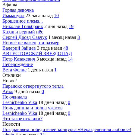
Афиша
Гордая девочка
Иммануил
23 часа назад
10
Брошенное племя...
Николай Гольбрайх
2 дня назад
19
Казак и верный пёс
Сергей Дрозд-Савчук
1 месяц назад
3
Ни вес не важен, ни размер
Валерий Зайцев
3 года назад
48
АВГУСТОВСКИЙ ЗВЕЗДОПАД
Петр Казакевич
3 месяца назад
14
Перерождение
Вета Фелис
1 день назад
1
Отклики
Новое!
Парадокс отвергнутого тепла
Айхо
9 дней назад
0
Не ожидала
Lesnichenko Vika
18 дней назад
0
Ночь длинна и полна ужасов
Lesnichenko Vika
18 дней назад
0
Что такое отклики?
Новости
Поздравляем победителей конкурса «Неразделенная любовь»!
admin
4 дня назад
24