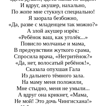
И вдруг, акушер, нахально,
По жопе мне стукнул специально!
Я заорала безбожно,
«Да, разве с младенцем так можно?»
А злой акушер изрёк:
«Ребёнок ваш, как уголёк...»
Повисло молчанье и мама,
В предчувствии жуткого срама,
Спросила врача, «Негритёнок?»
«Да, нет, волосатый ребёнок!»,
Сказала опухшая Гала
Из дальнего тёмного зала.
На маму меня положили,
Мне стыдно, меня не умыли...
А вдруг она крикнет, «Мама,
Не мой! Это дочь Чингисхана!»