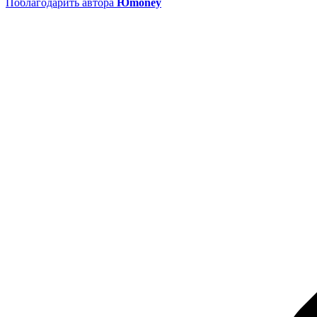
Поблагодарить автора
Юmoney