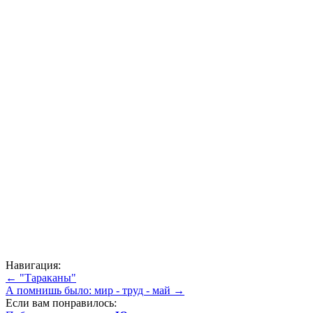
Навигация:
← "Тараканы"
А помнишь было: мир - труд - май →
Если вам понравилось: