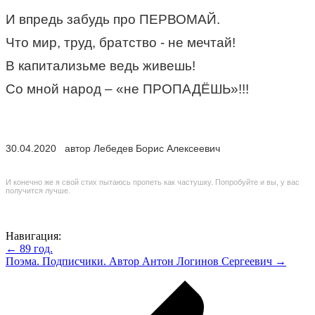
И впредь забудь про ПЕРВОМАЙ.
Что мир, труд, братство - не мечтай!
В капитализьме ведь живешь!
Со мной народ – «не ПРОПАДЁШЬ»!!!
30.04.2020 автор Лебедев Борис Алексеевич
И конечно же я свой стих пытаюсь пропеть как частушку. Попробуйте и вы, у вас
получится лучше.
Навигация:
← 89 год.
Поэма. Подписчики. Автор Антон Логинов Сергеевич →