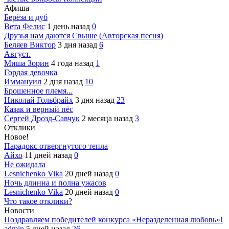
Афиша
Берёза и дуб
Вета Фелис
1 день назад
0
Друзья нам даются Свыше (Авторская песня)
Беляев Виктор
3 дня назад
6
Август.
Миша Зорин
4 года назад
1
Гордая девочка
Иммануил
2 дня назад
10
Брошенное племя...
Николай Гольбрайх
3 дня назад
23
Казак и верный пёс
Сергей Дрозд-Савчук
2 месяца назад
3
Отклики
Новое!
Парадокс отвергнутого тепла
Айхо
11 дней назад
0
Не ожидала
Lesnichenko Vika
20 дней назад
0
Ночь длинна и полна ужасов
Lesnichenko Vika
20 дней назад
0
Что такое отклики?
Новости
Поздравляем победителей конкурса «Неразделенная любовь»!
admin
5 дней назад
26