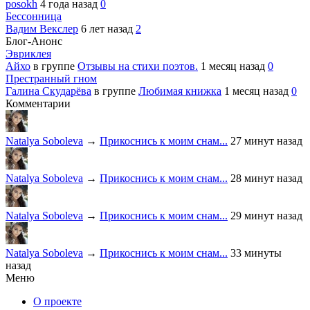
posokh
4 года назад
0
Бессонница
Вадим Векслер
6 лет назад
2
Блог-Анонс
Эвриклея
Айхо
в группе
Отзывы на стихи поэтов.
1 месяц назад
0
Престранный гном
Галина Скударёва
в группе
Любимая книжка
1 месяц назад
0
Комментарии
Natalya Soboleva
→
Прикоснись к моим снам...
27 минут назад
Natalya Soboleva
→
Прикоснись к моим снам...
28 минут назад
Natalya Soboleva
→
Прикоснись к моим снам...
29 минут назад
Natalya Soboleva
→
Прикоснись к моим снам...
33 минуты
назад
Меню
О проекте