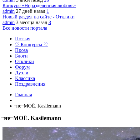
Конкурс «Неразделенная любовь»
admin
27 дней назад
1
Новый раздел на сайте - Отклики
admin
3 месяца назад
8
Все новости портала
Поэзия
♡ Конкурсы ♡
Проза
Блоги
Отклики
Форум
Дуэли
Классика
Поздравления
Главная
̶ ̶н̶е̶ ̶ МОЁ. Kasilemann
̶ ̶н̶е̶ ̶ МОЁ. Kasilemann