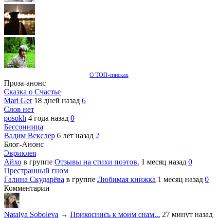
О ТОП-списках
Проза-анонс
Сказка о Счастье
Mari Ger
18 дней назад
6
Слов нет
posokh
4 года назад
0
Бессонница
Вадим Векслер
6 лет назад
2
Блог-Анонс
Эвриклея
Айхо
в группе
Отзывы на стихи поэтов.
1 месяц назад
0
Престранный гном
Галина Скударёва
в группе
Любимая книжка
1 месяц назад
0
Комментарии
Natalya Soboleva
→
Прикоснись к моим снам...
27 минут назад