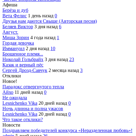
Афиша
Берёза и дуб
Вета Фелис
1 день назад
0
Друзья нам даются Свыше (Авторская песня)
Беляев Виктор
3 дня назад
6
Август.
Миша Зорин
4 года назад
1
Гордая девочка
Иммануил
2 дня назад
10
Брошенное племя...
Николай Гольбрайх
3 дня назад
23
Казак и верный пёс
Сергей Дрозд-Савчук
2 месяца назад
3
Отклики
Новое!
Парадокс отвергнутого тепла
Айхо
11 дней назад
0
Не ожидала
Lesnichenko Vika
20 дней назад
0
Ночь длинна и полна ужасов
Lesnichenko Vika
20 дней назад
0
Что такое отклики?
Новости
Поздравляем победителей конкурса «Неразделенная любовь»!
admin
5 дней назад
26