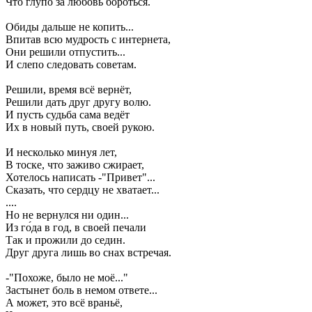
Что глупо за любовь бороться.
Обиды дальше не копить...
Впитав всю мудрость с интернета,
Они решили отпустить...
И слепо следовать советам.
Решили, время всё вернёт,
Решили дать друг другу волю.
И пусть судьба сама ведёт
Их в новый путь, своей рукою.
И несколько минуя лет,
В тоске, что заживо сжирает,
Хотелось написать -"Привет"...
Сказать, что сердцу не хватает...
....
Но не вернулся ни один...
Из го́да в год, в своей печали
Так и прожили до седин.
Друг друга лишь во снах встречая.
-"Похоже, было не моё..."
Застынет боль в немом ответе...
А может, это всё враньё,