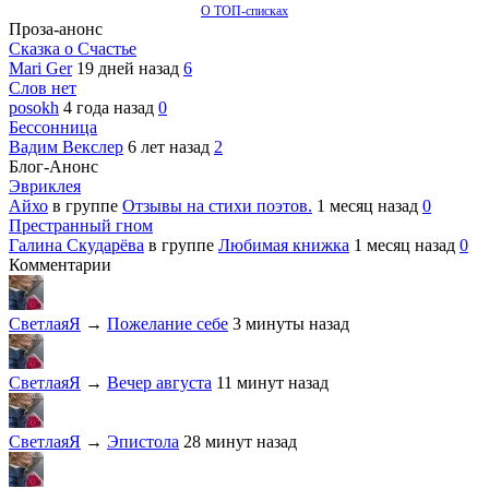
О ТОП-списках
Проза-анонс
Сказка о Счастье
Mari Ger
19 дней назад
6
Слов нет
posokh
4 года назад
0
Бессонница
Вадим Векслер
6 лет назад
2
Блог-Анонс
Эвриклея
Айхо
в группе
Отзывы на стихи поэтов.
1 месяц назад
0
Престранный гном
Галина Скударёва
в группе
Любимая книжка
1 месяц назад
0
Комментарии
СветлаяЯ
→
Пожелание себе
3 минуты назад
СветлаяЯ
→
Вечер августа
11 минут назад
СветлаяЯ
→
Эпистола
28 минут назад