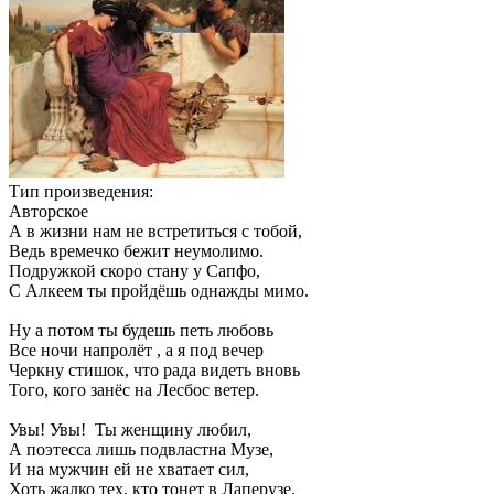
Тип произведения:
Авторское
А в жизни нам не встретиться с тобой,
Ведь времечко бежит неумолимо.
Подружкой скоро стану у Сапфо,
С Алкеем ты пройдёшь однажды мимо.
Ну а потом ты будешь петь любовь
Все ночи напролёт , а я под вечер
Черкну стишок, что рада видеть вновь
Того, кого занёс на Лесбос ветер.
Увы! Увы! Ты женщину любил,
А поэтесса лишь подвластна Музе,
И на мужчин ей не хватает сил,
Хоть жалко тех, кто тонет в Лаперузе.