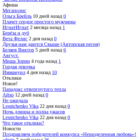
Афиша
Мегаполис
Ольга Брейль
10 дней назад
0
Плачет сердце простого мужчины
ИгнатИгнат
2 месяца назад
1
Берёза и дуб
Вета Фелис
2 дня назад
0
Друзья нам даются Свыше (Авторская песня)
Беляев Виктор
5 дней назад
6
Август.
Миша Зорин
4 года назад
1
Гордая девочка
Иммануил
4 дня назад
10
Отклики
Новое!
Парадокс отвергнутого тепла
Айхо
12 дней назад
0
Не ожидала
Lesnichenko Vika
22 дня назад
0
Ночь длинна и полна ужасов
Lesnichenko Vika
22 дня назад
0
Что такое отклики?
Новости
Поздравляем победителей конкурса «Неразделенная любовь»!
admin
7 дней назад
26