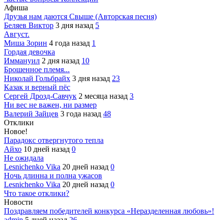
Афиша
Друзья нам даются Свыше (Авторская песня)
Беляев Виктор
3 дня назад
5
Август.
Миша Зорин
4 года назад
1
Гордая девочка
Иммануил
2 дня назад
10
Брошенное племя...
Николай Гольбрайх
3 дня назад
23
Казак и верный пёс
Сергей Дрозд-Савчук
2 месяца назад
3
Ни вес не важен, ни размер
Валерий Зайцев
3 года назад
48
Отклики
Новое!
Парадокс отвергнутого тепла
Айхо
10 дней назад
0
Не ожидала
Lesnichenko Vika
20 дней назад
0
Ночь длинна и полна ужасов
Lesnichenko Vika
20 дней назад
0
Что такое отклики?
Новости
Поздравляем победителей конкурса «Неразделенная любовь»!
admin
5 дней назад
26