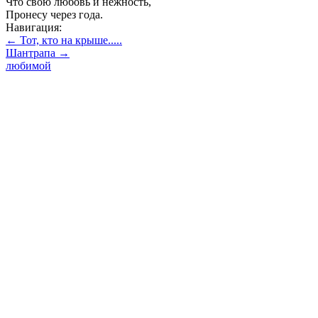
Что свою любовь и нежность,
Пронесу через года.
Навигация:
← Тот, кто на крыше.....
Шантрапа →
любимой