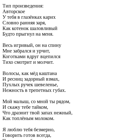
Тип произведения:
Авторское
У тебя в глазёнках карих
Словно ранняя заря,
Как котенок шаловливый
Будто прыгнул на меня.
Весь игривый, он на спину
Мне забрался и урчит,
Коготками вдруг вцепился
Тихо смотрит и молчит.
Волосы, как мёд каштана
И ресниц задорный взмах,
Пухлых ручек шевеленье,
Нежность в трепетных губах.
Мой малыш, со мной ты рядом,
И скажу тебе тайком,
Что дразнит твой запах нежный,
Как топлёным молоком.
Я люблю тебя безмерно,
Говорить готов всегда,