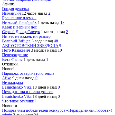
Афиша
Гордая девочка
Иммануил
12 часов назад
2
Брошенное племя...
Николай Гольбрайх
1 день назад
18
Казак и верный пёс
Сергей Дрозд-Савчук
1 месяц назад
2
Ни вес не важен, ни размер
Валерий Зайцев
3 года назад
48
АВГУСТОВСКИЙ ЗВЕЗДОПАД
Петр Казакевич
3 месяца назад
10
Перерождение
Вета Фелис
1 день назад
1
Отклики
Новое!
Парадокс отвергнутого тепла
Айхо
9 дней назад
0
Не ожидала
Lesnichenko Vika
18 дней назад
0
Ночь длинна и полна ужасов
Lesnichenko Vika
18 дней назад
0
Что такое отклики?
Новости
Поздравляем победителей конкурса «Неразделенная любовь»!
admin
3 дня назад
24