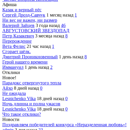
Афиша
Казак и верный пёс
Сергей Дрозд-Савчук
1 месяц назад
1
Ни вес не важен, ни размер
Валерий Зайцев
3 года назад
46
АВГУСТОВСКИЙ ЗВЕЗДОПАД
Петр Казакевич
3 месяца назад
8
Перерождение
Вета Фелис
21 час назад
1
Сгорает шёлк.
Дмитрий Проникновенный
1 день назад
8
Герой нашего времени
Иммануил
1 день назад
2
Отклики
Новое!
Парадокс отвергнутого тепла
Айхо
8 дней назад
0
Не ожидала
Lesnichenko Vika
18 дней назад
0
Ночь длинна и полна ужасов
Lesnichenko Vika
18 дней назад
0
Что такое отклики?
Новости
Поздравляем победителей конкурса «Неразделенная любовь»!
admin
3 дня назад
23