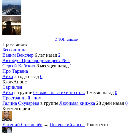
О ТОП-списках
Проза-анонс
Бессонница
Вадим Векслер
6 лет назад
2
Автобус. Пригородный рейс № 1
Сергей Кабских
8 месяцев назад
1
Про Тарзана
Айхо
2 года назад
6
Блог-Анонс
Эвриклея
Айхо
в группе
Отзывы на стихи поэтов.
1 месяц назад
0
Престранный гном
Галина Скударёва
в группе
Любимая книжка
28 дней назад
0
Комментарии
Евгений Стекленёв
→
Питерский ангел
Только что