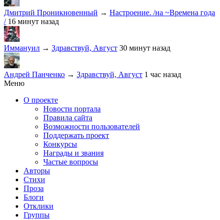
Дмитрий Проникновенный
→
Настроение. /на ~Времена года
/
16 минут назад
Иммануил
→
Здравствуй, Август
30 минут назад
Андрей Панченко
→
Здравствуй, Август
1 час назад
Меню
О проекте
Новости портала
Правила сайта
Возможности пользователей
Поддержать проект
Конкурсы
Награды и звания
Частые вопросы
Авторы
Стихи
Проза
Блоги
Отклики
Группы