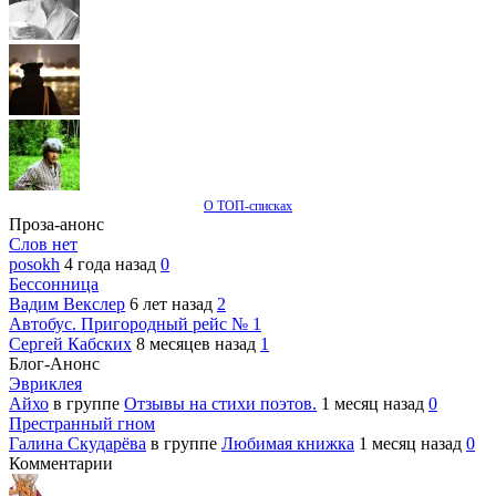
О ТОП-списках
Проза-анонс
Слов нет
posokh
4 года назад
0
Бессонница
Вадим Векслер
6 лет назад
2
Автобус. Пригородный рейс № 1
Сергей Кабских
8 месяцев назад
1
Блог-Анонс
Эвриклея
Айхо
в группе
Отзывы на стихи поэтов.
1 месяц назад
0
Престранный гном
Галина Скударёва
в группе
Любимая книжка
1 месяц назад
0
Комментарии