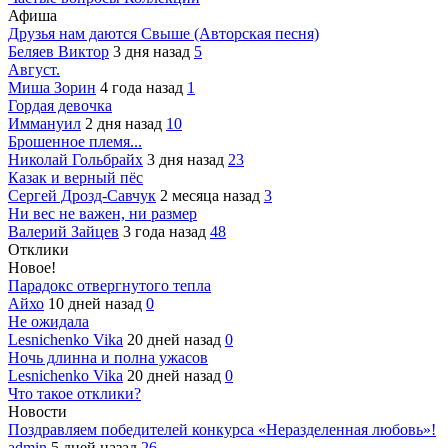
Афиша
Друзья нам даются Свыше (Авторская песня)
Беляев Виктор
3 дня назад
5
Август.
Миша Зорин
4 года назад
1
Гордая девочка
Иммануил
2 дня назад
10
Брошенное племя...
Николай Гольбрайх
3 дня назад
23
Казак и верный пёс
Сергей Дрозд-Савчук
2 месяца назад
3
Ни вес не важен, ни размер
Валерий Зайцев
3 года назад
48
Отклики
Новое!
Парадокс отвергнутого тепла
Айхо
10 дней назад
0
Не ожидала
Lesnichenko Vika
20 дней назад
0
Ночь длинна и полна ужасов
Lesnichenko Vika
20 дней назад
0
Что такое отклики?
Новости
Поздравляем победителей конкурса «Неразделенная любовь»!
admin
5 дней назад
26