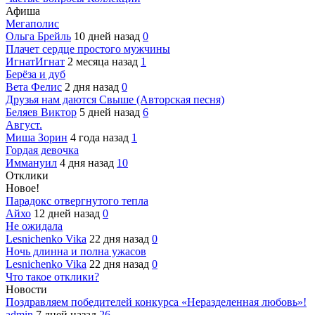
Афиша
Мегаполис
Ольга Брейль
10 дней назад
0
Плачет сердце простого мужчины
ИгнатИгнат
2 месяца назад
1
Берёза и дуб
Вета Фелис
2 дня назад
0
Друзья нам даются Свыше (Авторская песня)
Беляев Виктор
5 дней назад
6
Август.
Миша Зорин
4 года назад
1
Гордая девочка
Иммануил
4 дня назад
10
Отклики
Новое!
Парадокс отвергнутого тепла
Айхо
12 дней назад
0
Не ожидала
Lesnichenko Vika
22 дня назад
0
Ночь длинна и полна ужасов
Lesnichenko Vika
22 дня назад
0
Что такое отклики?
Новости
Поздравляем победителей конкурса «Неразделенная любовь»!
admin
7 дней назад
26