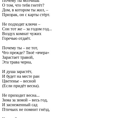
Почему ты молчишь
О том, что тебя гнетёт?
Дом, в котором ты жил, –
Призрак, он с карты стёрт.
Не подходят ключи –
Сон тот же – за годом год...
Воздух комнат чужих
Горечью отдаёт.
Почему ты – не тот,
Что прежде? Твоё «вчера»
Зарастает травой,
Эта трава черна,
И душа зарастёт,
И будет на месте ран
Цветенье – весной
(Если придёт весна).
Не приходит весна...
Зима за зимой – весь год,
И заснеженный сад
Птичьих не помнит гнёзд,