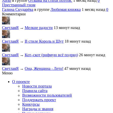
Айхо
в группе
Отзывы на стихи поэтов.
1 месяц назад
0
Престранный гном
Галина Скударёва
в группе
Любимая книжка
1 месяц назад
0
Комментарии
СветлаяЯ
→
Мелкие радости
13 минут назад
СветлаяЯ
→
В стиле Король и Шут
18 минут назад
СветлаяЯ
→
Кот–скот (рифмую всё подряд)
26 минут назад
СветлаяЯ
→
Она, Женщина - Лето!
47 минут назад
Меню
О проекте
Новости портала
Правила сайта
Возможности пользователей
Поддержать проект
Конкурсы
Награды и звания