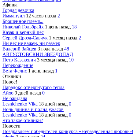
Афиша
Гордая девочка
Иммануил
12 часов назад
2
Брошенное племя...
Николай Гольбрайх
1 день назад
18
Казак и верный пёс
Сергей Дрозд-Савчук
1 месяц назад
2
Ни вес не важен, ни размер
Валерий Зайцев
3 года назад
48
АВГУСТОВСКИЙ ЗВЕЗДОПАД
Петр Казакевич
3 месяца назад
10
Перерождение
Вета Фелис
1 день назад
1
Отклики
Новое!
Парадокс отвергнутого тепла
Айхо
9 дней назад
0
Не ожидала
Lesnichenko Vika
18 дней назад
0
Ночь длинна и полна ужасов
Lesnichenko Vika
18 дней назад
0
Что такое отклики?
Новости
Поздравляем победителей конкурса «Неразделенная любовь»!
admin
3 дня назад
24