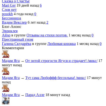
Сказка о Счастье
Mari Ger
19 дней назад
6
Слов нет
posokh
4 года назад
0
Бессонница
Вадим Векслер
6 лет назад
2
Блог-Анонс
Эвриклея
Айхо
в группе
Отзывы на стихи поэтов.
1 месяц назад
0
Престранный гном
Галина Скударёва
в группе
Любимая книжка
1 месяц назад
0
Комментарии
Мадам Яга
→
От энтой строгости Ягуся и страдает! /микс/
17
минут назад
Мадам Яга
→
Тут сама Любоффф бессильна! /микс/
17 минут
назад
Мадам Яга
→
Парад Алле
18 минут назад