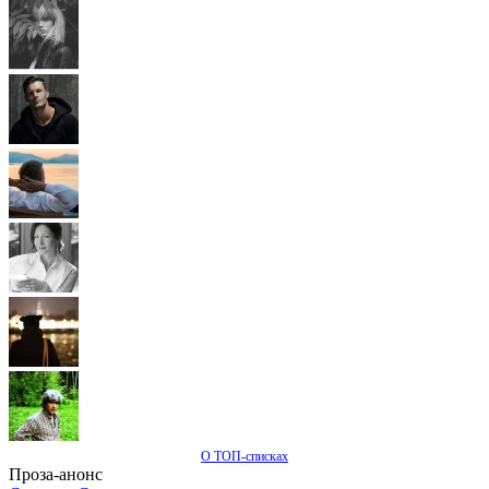
О ТОП-списках
Проза-анонс