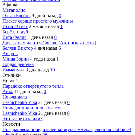
Афиша
Мегаполис
Ольга Брейль
9 дней назад
0
Плачет сердце простого мужчины
ИгнатИгнат
2 месяца назад
1
Берёза и дуб
Вета Фелис
1 день назад
0
Друзья нам даются Свыше (Авторская песня)
Беляев Виктор
4 дня назад
6
Август.
Миша Зорин
4 года назад
1
Гордая девочка
Иммануил
3 дня назад
10
Отклики
Новое!
Парадокс отвергнутого тепла
Айхо
11 дней назад
0
Не ожидала
Lesnichenko Vika
21 день назад
0
Ночь длинна и полна ужасов
Lesnichenko Vika
21 день назад
0
Что такое отклики?
Новости
Поздравляем победителей конкурса «Неразделенная любовь»!
admin
6 дней назад
26