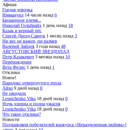
Афиша
Гордая девочка
Иммануил
14 часов назад
6
Брошенное племя...
Николай Гольбрайх
1 день назад
18
Казак и верный пёс
Сергей Дрозд-Савчук
1 месяц назад
3
Ни вес не важен, ни размер
Валерий Зайцев
3 года назад
48
АВГУСТОВСКИЙ ЗВЕЗДОПАД
Петр Казакевич
3 месяца назад
10
Перерождение
Вета Фелис
1 день назад
1
Отклики
Новое!
Парадокс отвергнутого тепла
Айхо
9 дней назад
0
Не ожидала
Lesnichenko Vika
18 дней назад
0
Ночь длинна и полна ужасов
Lesnichenko Vika
18 дней назад
0
Что такое отклики?
Новости
Поздравляем победителей конкурса «Неразделенная любовь»!
admin
3 дня назад
24