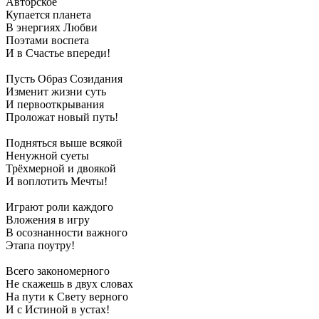
Авторское
Купается планета
В энергиях Любви
Поэтами воспета
И в Счастье впереди!
Пусть Образ Созидания
Изменит жизни суть
И первооткрывания
Проложат новый путь!
Подняться выше всякой
Ненужной суеты
Трёхмерной и двоякой
И воплотить Мечты!
Играют роли каждого
Вложения в игру
В осознанности важного
Этапа поутру!
Всего закономерного
Не скажешь в двух словах
На пути к Свету верного
И с Истиной в устах!