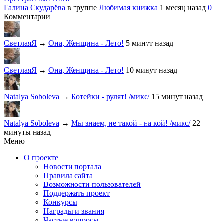
Галина Скударёва
в группе
Любимая книжка
1 месяц назад
0
Комментарии
СветлаяЯ
→
Она, Женщина - Лето!
5 минут назад
СветлаяЯ
→
Она, Женщина - Лето!
10 минут назад
Natalya Soboleva
→
Котейки - рулят! /микс/
15 минут назад
Natalya Soboleva
→
Мы знаем, не такой - на кой! /микс/
22
минуты назад
Меню
О проекте
Новости портала
Правила сайта
Возможности пользователей
Поддержать проект
Конкурсы
Награды и звания
Частые вопросы