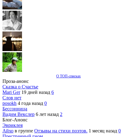
О ТОП-списках
Проза-анонс
Сказка о Счастье
Mari Ger
19 дней назад
6
Слов нет
posokh
4 года назад
0
Бессонница
Вадим Векслер
6 лет назад
2
Блог-Анонс
Эвриклея
Айхо
в группе
Отзывы на стихи поэтов.
1 месяц назад
0
Престранный гном