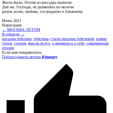
Жили-были. Потом из рассудка выжили.
Дай же, Господи, не разменять по мелочи
разум, волю, любовь, сострадание к ближнему.
Июнь 2023
Навигация:
← МОСКВА ЛЕТОМ
В очереди →
наталия тебелева
,
тебелева
,
стихи наталии тебелевой
,
новые
стихи
,
стихия
,
мысли вслух
,
о времени и о себе
,
современная
поэзия
Если вам понравилось:
Поблагодарить автора
Юmoney