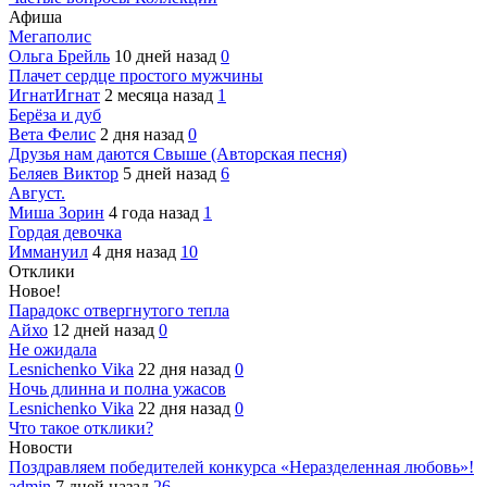
Афиша
Мегаполис
Ольга Брейль
10 дней назад
0
Плачет сердце простого мужчины
ИгнатИгнат
2 месяца назад
1
Берёза и дуб
Вета Фелис
2 дня назад
0
Друзья нам даются Свыше (Авторская песня)
Беляев Виктор
5 дней назад
6
Август.
Миша Зорин
4 года назад
1
Гордая девочка
Иммануил
4 дня назад
10
Отклики
Новое!
Парадокс отвергнутого тепла
Айхо
12 дней назад
0
Не ожидала
Lesnichenko Vika
22 дня назад
0
Ночь длинна и полна ужасов
Lesnichenko Vika
22 дня назад
0
Что такое отклики?
Новости
Поздравляем победителей конкурса «Неразделенная любовь»!
admin
7 дней назад
26