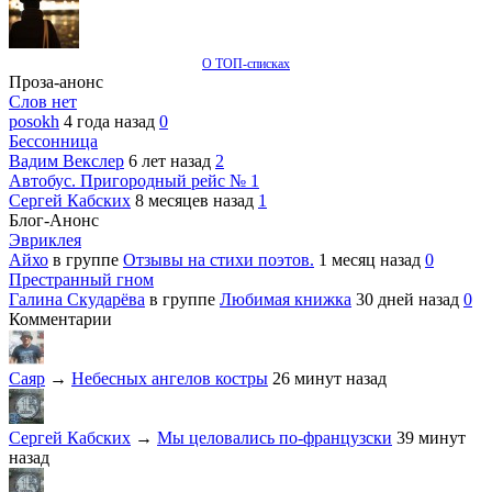
О ТОП-списках
Проза-анонс
Слов нет
posokh
4 года назад
0
Бессонница
Вадим Векслер
6 лет назад
2
Автобус. Пригородный рейс № 1
Сергей Кабских
8 месяцев назад
1
Блог-Анонс
Эвриклея
Айхо
в группе
Отзывы на стихи поэтов.
1 месяц назад
0
Престранный гном
Галина Скударёва
в группе
Любимая книжка
30 дней назад
0
Комментарии
Саяр
→
Небесных ангелов костры
26 минут назад
Сергей Кабских
→
Мы целовались по-французски
39 минут
назад