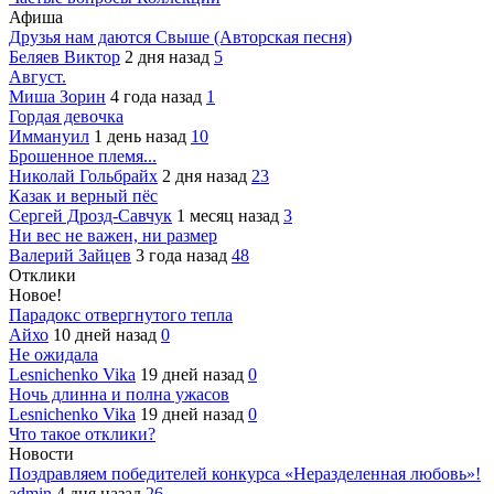
Афиша
Друзья нам даются Свыше (Авторская песня)
Беляев Виктор
2 дня назад
5
Август.
Миша Зорин
4 года назад
1
Гордая девочка
Иммануил
1 день назад
10
Брошенное племя...
Николай Гольбрайх
2 дня назад
23
Казак и верный пёс
Сергей Дрозд-Савчук
1 месяц назад
3
Ни вес не важен, ни размер
Валерий Зайцев
3 года назад
48
Отклики
Новое!
Парадокс отвергнутого тепла
Айхо
10 дней назад
0
Не ожидала
Lesnichenko Vika
19 дней назад
0
Ночь длинна и полна ужасов
Lesnichenko Vika
19 дней назад
0
Что такое отклики?
Новости
Поздравляем победителей конкурса «Неразделенная любовь»!
admin
4 дня назад
26