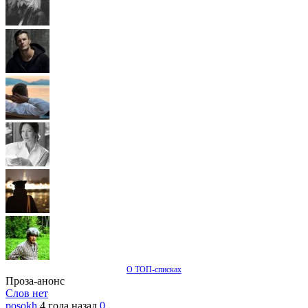
О ТОП-списках
Проза-анонс
Слов нет
posokh
4 года назад
0