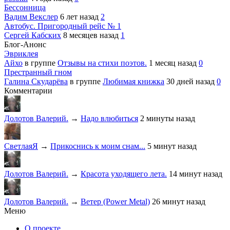
Бессонница
Вадим Векслер
6 лет назад
2
Автобус. Пригородный рейс № 1
Сергей Кабских
8 месяцев назад
1
Блог-Анонс
Эвриклея
Айхо
в группе
Отзывы на стихи поэтов.
1 месяц назад
0
Престранный гном
Галина Скударёва
в группе
Любимая книжка
30 дней назад
0
Комментарии
Долотов Валерий.
→
Надо влюбиться
2 минуты назад
СветлаяЯ
→
Прикоснись к моим снам...
5 минут назад
Долотов Валерий.
→
Красота уходящего лета.
14 минут назад
Долотов Валерий.
→
Ветер (Power Metal)
26 минут назад
Меню
О проекте