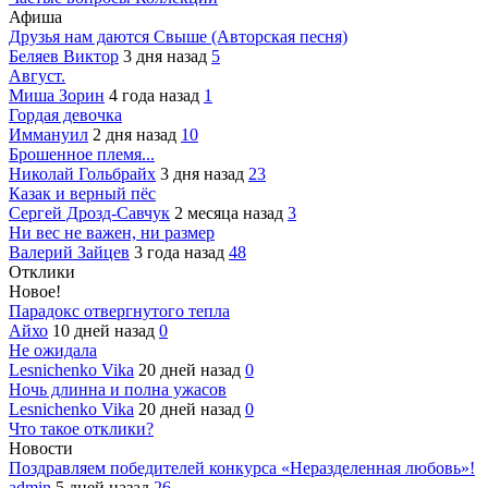
Афиша
Друзья нам даются Свыше (Авторская песня)
Беляев Виктор
3 дня назад
5
Август.
Миша Зорин
4 года назад
1
Гордая девочка
Иммануил
2 дня назад
10
Брошенное племя...
Николай Гольбрайх
3 дня назад
23
Казак и верный пёс
Сергей Дрозд-Савчук
2 месяца назад
3
Ни вес не важен, ни размер
Валерий Зайцев
3 года назад
48
Отклики
Новое!
Парадокс отвергнутого тепла
Айхо
10 дней назад
0
Не ожидала
Lesnichenko Vika
20 дней назад
0
Ночь длинна и полна ужасов
Lesnichenko Vika
20 дней назад
0
Что такое отклики?
Новости
Поздравляем победителей конкурса «Неразделенная любовь»!
admin
5 дней назад
26