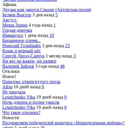
Афиша
Друзья нам даются Свыше (Авторская песня)
Беляев Виктор
3 дня назад
5
Август.
Миша Зорин
4 года назад
1
Гордая девочка
Иммануил
1 день назад
10
Брошенное племя...
Николай Гольбрайх
3 дня назад
23
Казак и верный пёс
Сергей Дрозд-Савчук
1 месяц назад
3
Ни вес не важен, ни размер
Валерий Зайцев
3 года назад
48
Отклики
Новое!
Парадокс отвергнутого тепла
Айхо
10 дней назад
0
Не ожидала
Lesnichenko Vika
19 дней назад
0
Ночь длинна и полна ужасов
Lesnichenko Vika
19 дней назад
0
Что такое отклики?
Новости
Поздравляем победителей конкурса «Неразделенная любовь»!
admin
5 дней назад
26