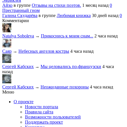
Эвриклея
Айхо
в группе
Отзывы на стихи поэтов.
1 месяц назад
0
Престранный гном
Галина Скударёва
в группе
Любимая книжка
30 дней назад
0
Комментарии
Natalya Soboleva
→
Прикоснись к моим снам...
2 часа назад
Саяр
→
Небесных ангелов костры
4 часа назад
Сергей Кабских
→
Мы целовались по-французски
4 часа
назад
Сергей Кабских
→
Неожиданные похороны
4 часа назад
Меню
О проекте
Новости портала
Правила сайта
Возможности пользователей
Поддержать проект