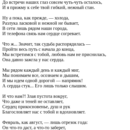
До встречи наших глаз совсем чуть-чуть осталось,
И я прижму к себе твой гибкий, нежный стан.
Ну а пока, как прежде, — холода,
Разлука ласковой и нежной не бывает,
В сети лишь рядом наши города,
И телефона связь нам сердце согревает.
Что ж... Значит, так судьба распорядилась —
Пройти весь путь с начала до конца,
Мы встретимся с тобой, любовь нам не приснилась,
Она давно зажгла у нас сердца.
Мы рядом каждый день и каждый миг,
Мы понимаем все, осознаем и дышим,
И мы идем одной дорогой — напрямик!
А сердца стук... Его лишь только слышим.
И что нам?! Злая пустота вокруг,
Что даже и теней не оставляет,
Сердец прикосновенье, душ и рук
Благословляет нас с тобой и вдохновляет.
Февраль, как август, — лишь отрезок года:
Он что-то даст, а что-то заберет,