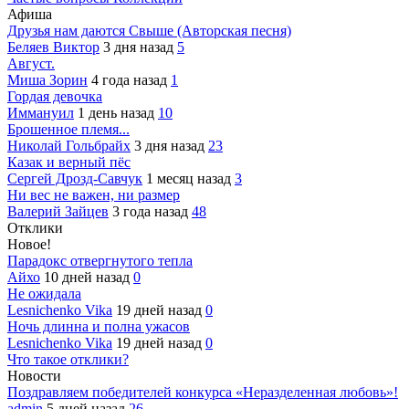
Афиша
Друзья нам даются Свыше (Авторская песня)
Беляев Виктор
3 дня назад
5
Август.
Миша Зорин
4 года назад
1
Гордая девочка
Иммануил
1 день назад
10
Брошенное племя...
Николай Гольбрайх
3 дня назад
23
Казак и верный пёс
Сергей Дрозд-Савчук
1 месяц назад
3
Ни вес не важен, ни размер
Валерий Зайцев
3 года назад
48
Отклики
Новое!
Парадокс отвергнутого тепла
Айхо
10 дней назад
0
Не ожидала
Lesnichenko Vika
19 дней назад
0
Ночь длинна и полна ужасов
Lesnichenko Vika
19 дней назад
0
Что такое отклики?
Новости
Поздравляем победителей конкурса «Неразделенная любовь»!
admin
5 дней назад
26