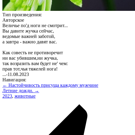
Тип произведения:
Авторское
Величье по'д ноги не смотрит...
Вы давите жучка сейчас,
ведомые важней заботой,
а завтра - важно давят вас.
Как совесть не противоречит
ни вас убившим,ни жучка,
так возразить вам будет не' чем:
прав тот,чья тяжелей нога!
...-11.08.2023
Навигация:
← Настойчивость присуща каждому мужчине
Летние дожди. →
2023
,
животные