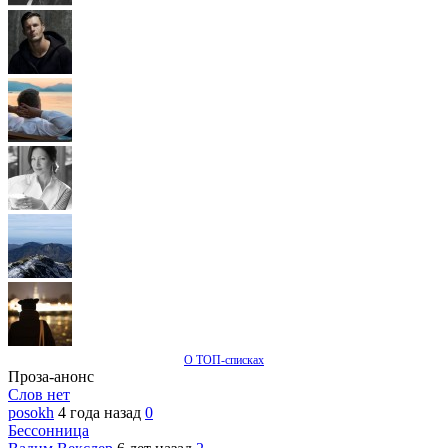
О ТОП-списках
Проза-анонс
Слов нет
posokh
4 года назад
0
Бессонница