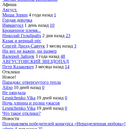
Афиша
Август.
Миша Зорин
4 года назад
1
Гордая девочка
Иммануил
1 день назад
10
Брошенное племя...
Николай Гольбрайх
2 дня назад
23
Казак и верный пёс
Сергей Дрозд-Савчук
1 месяц назад
3
Ни вес не важен, ни размер
Валерий Зайцев
3 года назад
48
АВГУСТОВСКИЙ ЗВЕЗДОПАД
Петр Казакевич
3 месяца назад
14
Отклики
Новое!
Парадокс отвергнутого тепла
Айхо
10 дней назад
0
Не ожидала
Lesnichenko Vika
19 дней назад
0
Ночь длинна и полна ужасов
Lesnichenko Vika
19 дней назад
0
Что такое отклики?
Новости
Поздравляем победителей конкурса «Неразделенная любовь»!
admin
4 дня назад
25