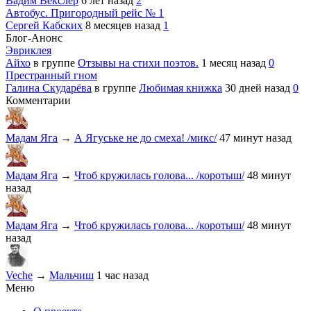
Вадим Векслер
6 лет назад
2
Автобус. Пригородный рейс № 1
Сергей Кабских
8 месяцев назад
1
Блог-Анонс
Эвриклея
Айхо
в группе
Отзывы на стихи поэтов.
1 месяц назад
0
Престранный гном
Галина Скударёва
в группе
Любимая книжка
30 дней назад
0
Комментарии
Мадам Яга
→
А Ягуське не до смеха! /микс/
47 минут назад
Мадам Яга
→
Чтоб кружилась голова... /коротыш/
48 минут
назад
Мадам Яга
→
Чтоб кружилась голова... /коротыш/
48 минут
назад
Veche
→
Мальчиш
1 час назад
Меню