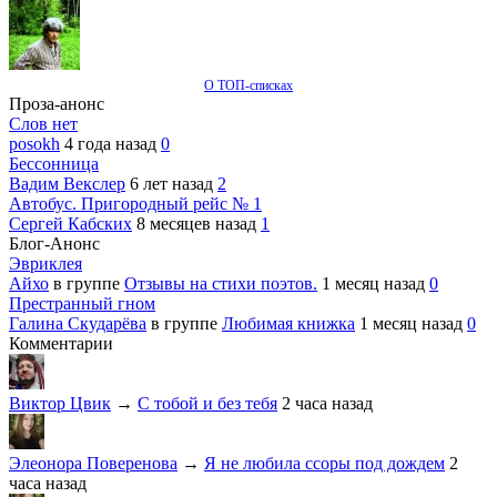
О ТОП-списках
Проза-анонс
Слов нет
posokh
4 года назад
0
Бессонница
Вадим Векслер
6 лет назад
2
Автобус. Пригородный рейс № 1
Сергей Кабских
8 месяцев назад
1
Блог-Анонс
Эвриклея
Айхо
в группе
Отзывы на стихи поэтов.
1 месяц назад
0
Престранный гном
Галина Скударёва
в группе
Любимая книжка
1 месяц назад
0
Комментарии
Виктор Цвик
→
С тобой и без тебя
2 часа назад
Элеонора Поверенова
→
Я не любила ссоры под дождем
2
часа назад