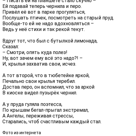
– Писать ей на планшете стало скучно –
Ей подавай теперь чернила и перо.
Привёл её вот в парке прогуляться,
Послушать птичек, посмотреть на старый пруд.
Вообще-то ей не надо вдохновляться –
Ведь у неё стихи и так рекой текут.
Вдруг тот, что был с бутылкой лимонада,
Сказал:
– Смотри, опять куда полез!
Ну, вот зачем ему всё это надо?! –
И, крылья захватив свои, исчез.
А тот второй, что в тюбетейке яркой,
Печально свои крылья теребил.
Достав перо, он вспомнил, что за аркой
В киоске видел пузырёк чернил.
А у пруда гуляла поэтесса,
По крышам бегал-прыгал экстремал,
А Ангелы, переживая стрессы,
Старались, чтоб счастливым каждый стал.
Фото из интернета