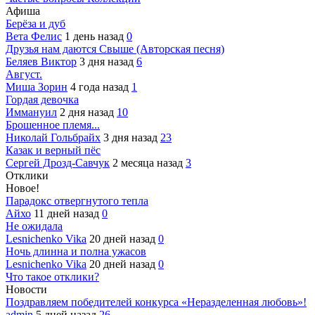
Афиша
Берёза и дуб
Вета Фелис
1 день назад
0
Друзья нам даются Свыше (Авторская песня)
Беляев Виктор
3 дня назад
6
Август.
Миша Зорин
4 года назад
1
Гордая девочка
Иммануил
2 дня назад
10
Брошенное племя...
Николай Гольбрайх
3 дня назад
23
Казак и верный пёс
Сергей Дрозд-Савчук
2 месяца назад
3
Отклики
Новое!
Парадокс отвергнутого тепла
Айхо
11 дней назад
0
Не ожидала
Lesnichenko Vika
20 дней назад
0
Ночь длинна и полна ужасов
Lesnichenko Vika
20 дней назад
0
Что такое отклики?
Новости
Поздравляем победителей конкурса «Неразделенная любовь»!
admin
5 дней назад
26