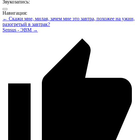
Звукозапись:
Навигация:
← Скажи мне, милая, зачем мне это завтра, похожее на ужин,
разогретый в завтрак?
Sensus - ЭВМ →