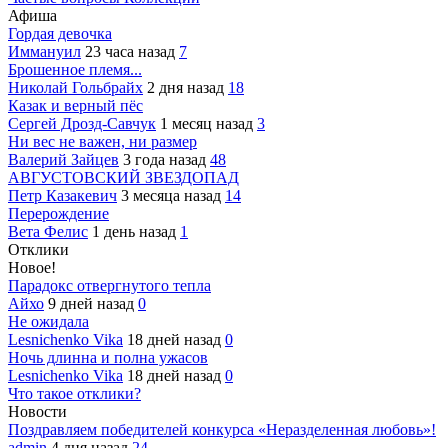
Афиша
Гордая девочка
Иммануил
23 часа назад
7
Брошенное племя...
Николай Гольбрайх
2 дня назад
18
Казак и верный пёс
Сергей Дрозд-Савчук
1 месяц назад
3
Ни вес не важен, ни размер
Валерий Зайцев
3 года назад
48
АВГУСТОВСКИЙ ЗВЕЗДОПАД
Петр Казакевич
3 месяца назад
14
Перерождение
Вета Фелис
1 день назад
1
Отклики
Новое!
Парадокс отвергнутого тепла
Айхо
9 дней назад
0
Не ожидала
Lesnichenko Vika
18 дней назад
0
Ночь длинна и полна ужасов
Lesnichenko Vika
18 дней назад
0
Что такое отклики?
Новости
Поздравляем победителей конкурса «Неразделенная любовь»!
admin
4 дня назад
24