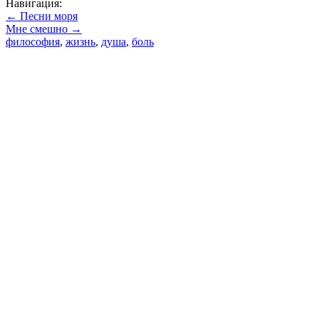
Навигация:
← Песни моря
Мне смешно →
философия
,
жизнь
,
душа
,
боль