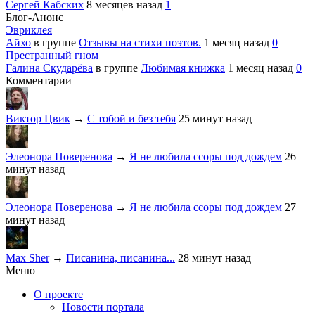
Сергей Кабских
8 месяцев назад
1
Блог-Анонс
Эвриклея
Айхо
в группе
Отзывы на стихи поэтов.
1 месяц назад
0
Престранный гном
Галина Скударёва
в группе
Любимая книжка
1 месяц назад
0
Комментарии
Виктор Цвик
→
С тобой и без тебя
25 минут назад
Элеонора Поверенова
→
Я не любила ссоры под дождем
26
минут назад
Элеонора Поверенова
→
Я не любила ссоры под дождем
27
минут назад
Max Sher
→
Писанина, писанина...
28 минут назад
Меню
О проекте
Новости портала