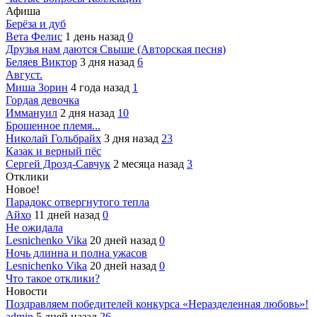
Афиша
Берёза и дуб
Вета Фелис
1 день назад
0
Друзья нам даются Свыше (Авторская песня)
Беляев Виктор
3 дня назад
6
Август.
Миша Зорин
4 года назад
1
Гордая девочка
Иммануил
2 дня назад
10
Брошенное племя...
Николай Гольбрайх
3 дня назад
23
Казак и верный пёс
Сергей Дрозд-Савчук
2 месяца назад
3
Отклики
Новое!
Парадокс отвергнутого тепла
Айхо
11 дней назад
0
Не ожидала
Lesnichenko Vika
20 дней назад
0
Ночь длинна и полна ужасов
Lesnichenko Vika
20 дней назад
0
Что такое отклики?
Новости
Поздравляем победителей конкурса «Неразделенная любовь»!
admin
5 дней назад
26