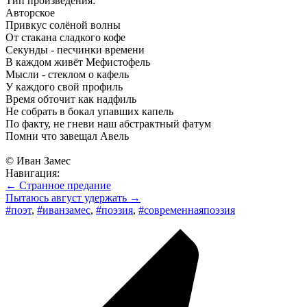
Тип произведения:
Авторское
Привкус солёной волны
От стакана сладкого кофе
Секунды - песчинки времени
В каждом живёт Мефистофель
Мысли - стеклом о кафель
У каждого свой профиль
Время обточит как надфиль
Не собрать в бокал упавших капель
По факту, не гневи наш абстрактный фатум
Помни что завещал Авель
© Иван Замес
Навигация:
← Странное предание
Пытаюсь август удержать →
#поэт
,
#иванзамес
,
#поэзия
,
#современнаяпоэзия