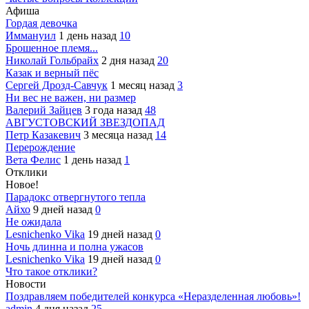
Афиша
Гордая девочка
Иммануил
1 день назад
10
Брошенное племя...
Николай Гольбрайх
2 дня назад
20
Казак и верный пёс
Сергей Дрозд-Савчук
1 месяц назад
3
Ни вес не важен, ни размер
Валерий Зайцев
3 года назад
48
АВГУСТОВСКИЙ ЗВЕЗДОПАД
Петр Казакевич
3 месяца назад
14
Перерождение
Вета Фелис
1 день назад
1
Отклики
Новое!
Парадокс отвергнутого тепла
Айхо
9 дней назад
0
Не ожидала
Lesnichenko Vika
19 дней назад
0
Ночь длинна и полна ужасов
Lesnichenko Vika
19 дней назад
0
Что такое отклики?
Новости
Поздравляем победителей конкурса «Неразделенная любовь»!
admin
4 дня назад
25