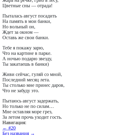
Жара на речке, гриб в лесу,
Цветные сны — отрада!
Пыталась август посадить
На память в мои банки,
Но вольный он,
Ждет за окном —
Оставь же свои банки.
Тебе я покажу зарю,
Что на картине в парке.
А ночью подарю звезду,
Ты закатаешь в банки)
Живи сейчас, гуляй со мной,
Последний месяц лета.
Ты столько мне принес даров,
Что не забуду это.
Пытаюсь август задержать,
Но только не по силам…
Мне оставляя море грез,
За летом прочь уходит гость.
Навигация:
← #20
Без названия →