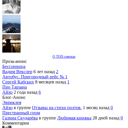
О ТОП-списках
Проза-анонс
Бессонница
Вадим Векслер
6 лет назад
2
Автобус. Пригородный рейс № 1
Сергей Кабских
8 месяцев назад
1
Про Тарзана
Айхо
2 года назад
6
Блог-Анонс
Эвриклея
Айхо
в группе
Отзывы на стихи поэтов.
1 месяц назад
0
Престранный гном
Галина Скударёва
в группе
Любимая книжка
28 дней назад
0
Комментарии