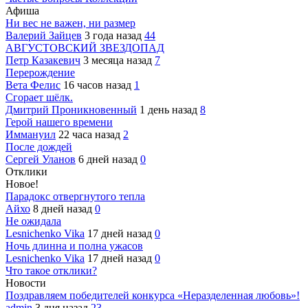
Афиша
Ни вес не важен, ни размер
Валерий Зайцев
3 года назад
44
АВГУСТОВСКИЙ ЗВЕЗДОПАД
Петр Казакевич
3 месяца назад
7
Перерождение
Вета Фелис
16 часов назад
1
Сгорает шёлк.
Дмитрий Проникновенный
1 день назад
8
Герой нашего времени
Иммануил
22 часа назад
2
После дождей
Сергей Уланов
6 дней назад
0
Отклики
Новое!
Парадокс отвергнутого тепла
Айхо
8 дней назад
0
Не ожидала
Lesnichenko Vika
17 дней назад
0
Ночь длинна и полна ужасов
Lesnichenko Vika
17 дней назад
0
Что такое отклики?
Новости
Поздравляем победителей конкурса «Неразделенная любовь»!
admin
3 дня назад
23