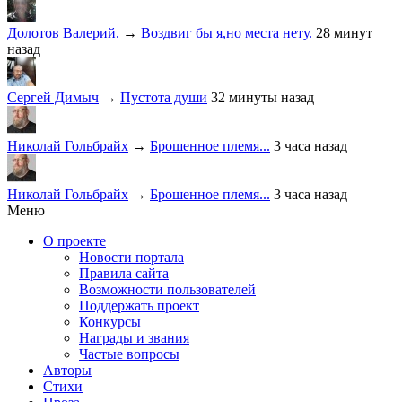
Долотов Валерий.
→
Воздвиг бы я,но места нету.
28 минут
назад
Сергей Димыч
→
Пустота души
32 минуты назад
Николай Гольбрайх
→
Брошенное племя...
3 часа назад
Николай Гольбрайх
→
Брошенное племя...
3 часа назад
Меню
О проекте
Новости портала
Правила сайта
Возможности пользователей
Поддержать проект
Конкурсы
Награды и звания
Частые вопросы
Авторы
Стихи