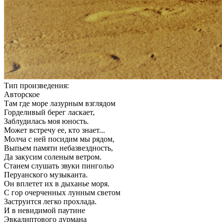
Тип произведения:
Авторское
Там где море лазурным взглядом
Горделивый берег ласкает,
Заблудилась моя юность.
Может встречу ее, кто знает...
Молча с ней посидим мы рядом,
Выпьем памяти небазвездность,
Да закусим соленым ветром.
Станем слушать звуки пингольо
Перуанского музыканта.
Он вплетет их в дыханье моря.
С гор очерченных лунным светом
Заструится легко прохлада.
И в невидимой паутине
Эвкалиптового дурмана