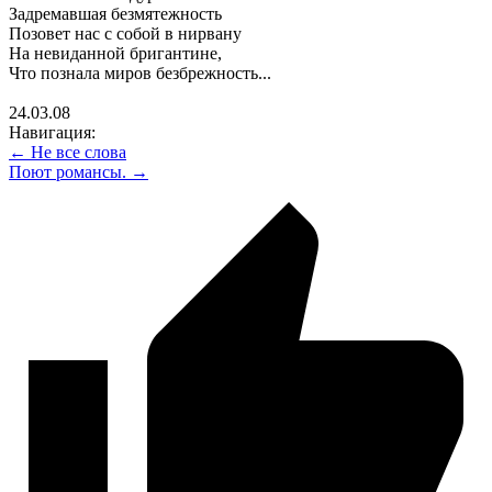
Задремавшая безмятежность
Позовет нас с собой в нирвану
На невиданной бригантине,
Что познала миров безбрежность...
24.03.08
Навигация:
← Не все слова
Поют романсы. →